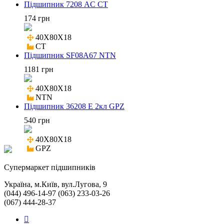
Підшипник 7208 AC CT
174 грн
40X80X18

CT
Підшипник SF08A67 NTN
1181 грн
40X80X18

NTN
Підшипник 36208 Е 2кл GPZ
540 грн
40X80X18

GPZ
Cупермаркет підшипників
Україна, м.Київ, вул.Лугова, 9
(044) 496-14-97 (063) 233-03-26
(067) 444-28-37