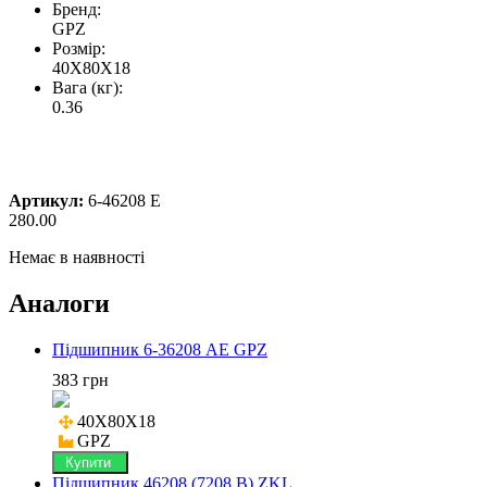
Бренд:
GPZ
Розмір:
40X80X18
Вага (кг):
0.36
Артикул:
6-46208 Е
280.00
Немає в наявності
Аналоги
Підшипник 6-36208 АЕ GPZ
383 грн
40X80X18

GPZ
Купити
Підшипник 46208 (7208 B) ZKL