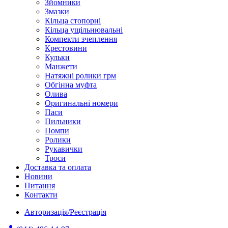
Зйомники
Змазки
Кільца стопорні
Кільца ущільнювальні
Компекти зчеплення
Крестовини
Кульки
Манжети
Натяжні ролики грм
Обгінна муфта
Олива
Оригинальні номери
Паси
Пильники
Помпи
Ролики
Рукавички
Троси
Доставка та оплата
Новини
Питання
Контакти
Авторизація/Реєстрація