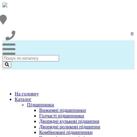
0
На головну
Каталог
Підшипники
Вижимні підшипники
Голчасті підшипники
Дворядні кулькові підшипни
Дворядні роликові підшипни
Комбіновані підшипники