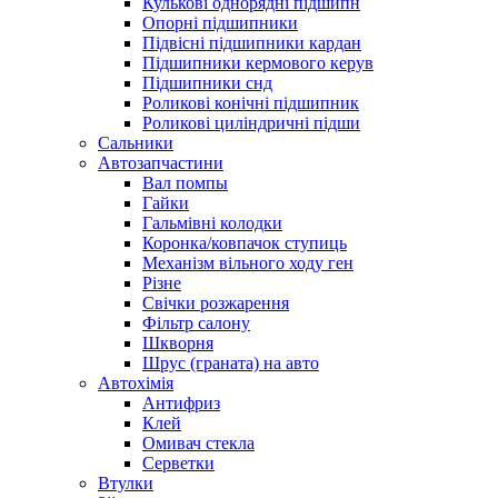
Кулькові однорядні підшипн
Опорні підшипники
Підвісні підшипники кардан
Підшипники кермового керув
Підшипники снд
Роликові конічні підшипник
Роликові циліндричні підши
Сальники
Автозапчастини
Вал помпы
Гайки
Гальмівні колодки
Коронка/ковпачок ступиць
Механізм вільного ходу ген
Різне
Свічки розжарення
Фільтр салону
Шкворня
Шрус (граната) на авто
Автохімія
Антифриз
Клей
Омивач стекла
Серветки
Втулки