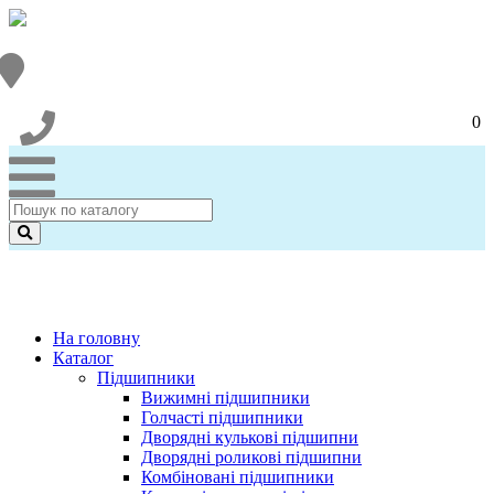
0
На головну
Каталог
Підшипники
Вижимні підшипники
Голчасті підшипники
Дворядні кулькові підшипни
Дворядні роликові підшипни
Комбіновані підшипники