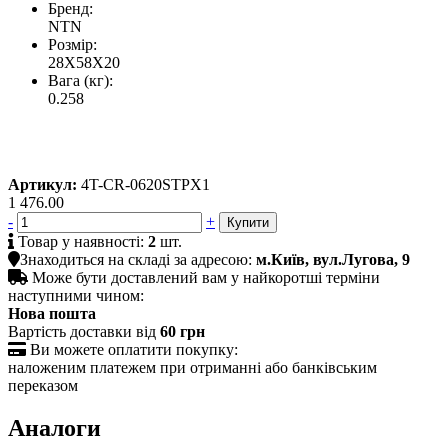
Бренд:
NTN
Розмір:
28X58X20
Вага (кг):
0.258
Артикул:
4T-CR-0620STPX1
1 476.00
-
+

Товар у наявності:
2
шт.

Знаходиться на складі за адресою:
м.Київ, вул.Лугова, 9

Може бути доставлений вам у найкоротші терміни
наступними чином:
Нова пошта
Вартість доставки від
60 грн

Ви можете оплатити покупку:
наложеним платежем при отриманні або банківським
переказом
Аналоги