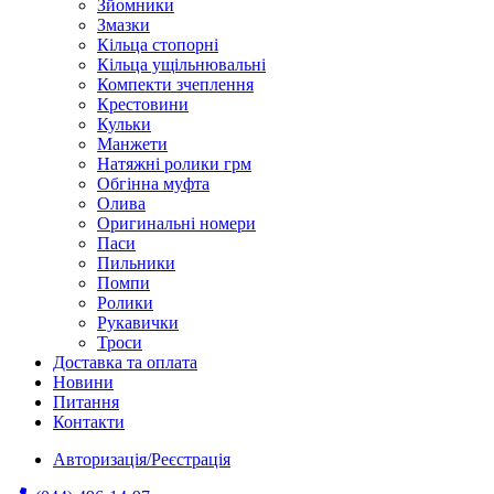
Зйомники
Змазки
Кільца стопорні
Кільца ущільнювальні
Компекти зчеплення
Крестовини
Кульки
Манжети
Натяжні ролики грм
Обгінна муфта
Олива
Оригинальні номери
Паси
Пильники
Помпи
Ролики
Рукавички
Троси
Доставка та оплата
Новини
Питання
Контакти
Авторизація/Реєстрація