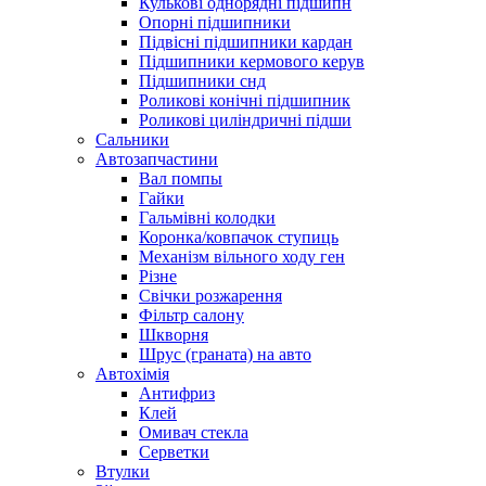
Кулькові однорядні підшипн
Опорні підшипники
Підвісні підшипники кардан
Підшипники кермового керув
Підшипники снд
Роликові конічні підшипник
Роликові циліндричні підши
Сальники
Автозапчастини
Вал помпы
Гайки
Гальмівні колодки
Коронка/ковпачок ступиць
Механізм вільного ходу ген
Різне
Свічки розжарення
Фільтр салону
Шкворня
Шрус (граната) на авто
Автохімія
Антифриз
Клей
Омивач стекла
Серветки
Втулки