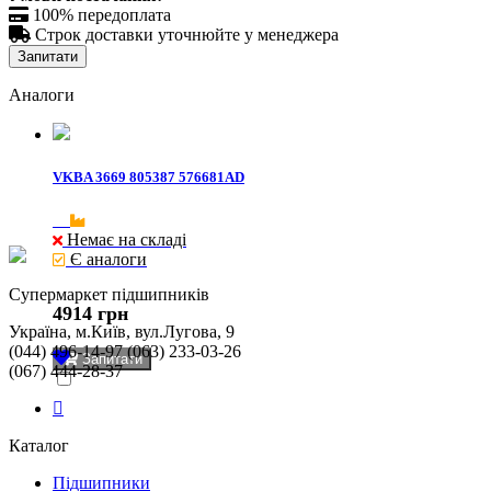

100% передоплата

Строк доставки уточнюйте у менеджера
Запитати
Аналоги
VKBA 3669 805387 576681AD
Немає на складі
Є аналоги
Cупермаркет підшипників
4914 грн
Україна, м.Київ, вул.Лугова, 9
(044) 496-14-97 (063) 233-03-26
Запитати
(067) 444-28-37
Каталог
Підшипники