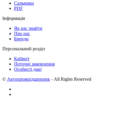
Сальники
PDF
Інформація
Як нас знайти
Про нас
Бренди
Персональний розділ
Кабінет
Поточні замовлення
Особисті дані
©
Автопромпідшипник
- All Rights Reserved