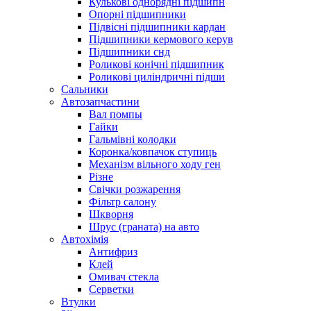
Кулькові однорядні підшипн
Опорні підшипники
Підвісні підшипники кардан
Підшипники кермового керув
Підшипники снд
Роликові конічні підшипник
Роликові циліндричні підши
Сальники
Автозапчастини
Вал помпы
Гайки
Гальмівні колодки
Коронка/ковпачок ступиць
Механізм вільного ходу ген
Різне
Свічки розжарення
Фільтр салону
Шкворня
Шрус (граната) на авто
Автохімія
Антифриз
Клей
Омивач стекла
Серветки
Втулки