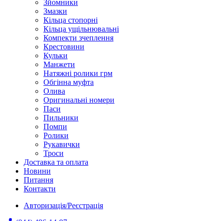
Зйомники
Змазки
Кільца стопорні
Кільца ущільнювальні
Компекти зчеплення
Крестовини
Кульки
Манжети
Натяжні ролики грм
Обгінна муфта
Олива
Оригинальні номери
Паси
Пильники
Помпи
Ролики
Рукавички
Троси
Доставка та оплата
Новини
Питання
Контакти
Авторизація/Реєстрація