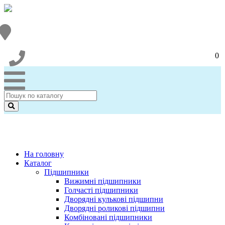
0
На головну
Каталог
Підшипники
Вижимні підшипники
Голчасті підшипники
Дворядні кулькові підшипни
Дворядні роликові підшипни
Комбіновані підшипники