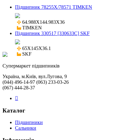
Підшипник 78255X/78571 TIMKEN
64.988X144.983X36

TIMKEN
Підшипник 330517 [330633C] SKF
65X145X36.1

SKF
Cупермаркет підшипників
Україна, м.Київ, вул.Лугова, 9
(044) 496-14-97 (063) 233-03-26
(067) 444-28-37
Каталог
Підшипники
Сальники