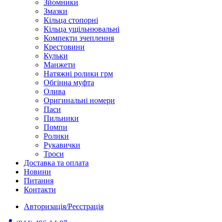
Зйомники
Змазки
Кільца стопорні
Кільца ущільнювальні
Компекти зчеплення
Крестовини
Кульки
Манжети
Натяжні ролики грм
Обгінна муфта
Олива
Оригинальні номери
Паси
Пильники
Помпи
Ролики
Рукавички
Троси
Доставка та оплата
Новини
Питання
Контакти
Авторизація/Реєстрація