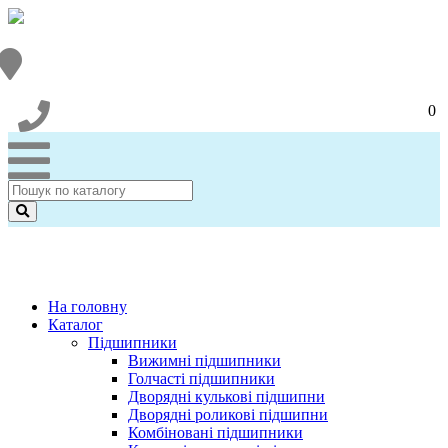
0
На головну
Каталог
Підшипники
Вижимні підшипники
Голчасті підшипники
Дворядні кулькові підшипни
Дворядні роликові підшипни
Комбіновані підшипники