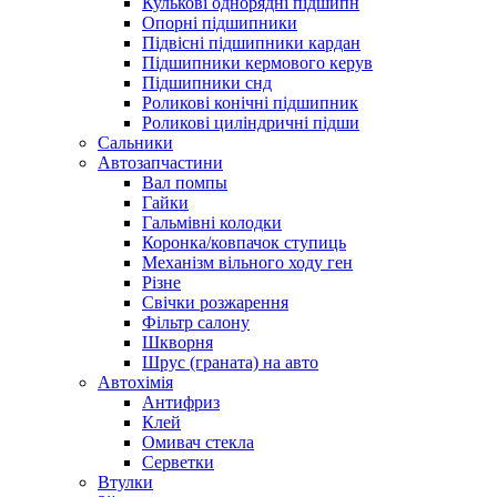
Кулькові однорядні підшипн
Опорні підшипники
Підвісні підшипники кардан
Підшипники кермового керув
Підшипники снд
Роликові конічні підшипник
Роликові циліндричні підши
Сальники
Автозапчастини
Вал помпы
Гайки
Гальмівні колодки
Коронка/ковпачок ступиць
Механізм вільного ходу ген
Різне
Свічки розжарення
Фільтр салону
Шкворня
Шрус (граната) на авто
Автохімія
Антифриз
Клей
Омивач стекла
Серветки
Втулки