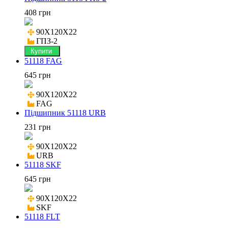
408 грн
90X120X22

ГПЗ-2
Купити
51118 FAG
645 грн
90X120X22

FAG
Підшипник 51118 URB
231 грн
90X120X22

URB
51118 SKF
645 грн
90X120X22

SKF
51118 FLT