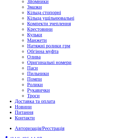
Зйомники
Змазки
Кільца стопорні
Кільца ущільнювальні
Компекти зчеплення
Крестовини
Кульки
Манжети
Натяжні ролики грм
Обгінна муфта
Олива
Оригинальні номери
Паси
Пильники
Помпи
Ролики
Рукавички
Троси
Доставка та оплата
Новини
Питання
Контакти
Авторизація/Реєстрація