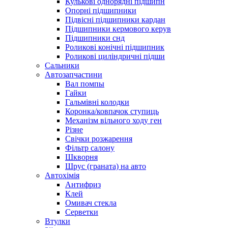
Кулькові однорядні підшипн
Опорні підшипники
Підвісні підшипники кардан
Підшипники кермового керув
Підшипники снд
Роликові конічні підшипник
Роликові циліндричні підши
Сальники
Автозапчастини
Вал помпы
Гайки
Гальмівні колодки
Коронка/ковпачок ступиць
Механізм вільного ходу ген
Різне
Свічки розжарення
Фільтр салону
Шкворня
Шрус (граната) на авто
Автохімія
Антифриз
Клей
Омивач стекла
Серветки
Втулки