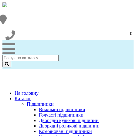
0
На головну
Каталог
Підшипники
Вижимні підшипники
Голчасті підшипники
Дворядні кулькові підшипни
Дворядні роликові підшипни
Комбіновані підшипники