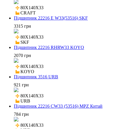
80X140X33

CRAFT
Підшипник 22216 E W33(53516) SKF
3315 грн
80X140X33

SKF
Підшипник 22216 RHRW33 KOYO
2070 грн
80X140X33

KOYO
Підшипник 3516 URB
921 грн
80X140X33

URB
Підшипник 22216 CW33 (53516) MPZ Китай
784 грн
80X140X33
