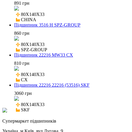
891 грн
80X140X33

CHINA
Підшипник 3516 H SPZ-GROUP
860 грн
80X140X33

SPZ-GROUP
Підшипник 22216 MW33 CX
810 грн
80X140X33

CX
Підшипник 22216 22216 (53516) SKF
3060 грн
80X140X33

SKF
Cупермаркет підшипників
Україна, м.Київ, вул.Лугова, 9