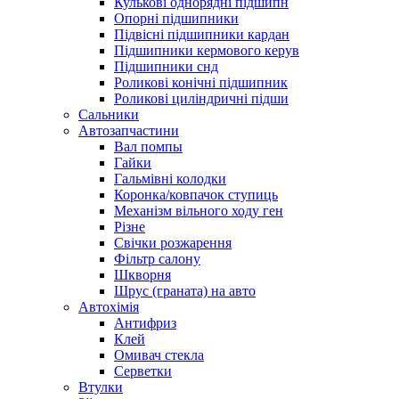
Кулькові однорядні підшипн
Опорні підшипники
Підвісні підшипники кардан
Підшипники кермового керув
Підшипники снд
Роликові конічні підшипник
Роликові циліндричні підши
Сальники
Автозапчастини
Вал помпы
Гайки
Гальмівні колодки
Коронка/ковпачок ступиць
Механізм вільного ходу ген
Різне
Свічки розжарення
Фільтр салону
Шкворня
Шрус (граната) на авто
Автохімія
Антифриз
Клей
Омивач стекла
Серветки
Втулки