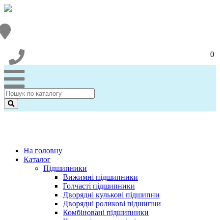
0
На головну
Каталог
Підшипники
Вижимні підшипники
Голчасті підшипники
Дворядні кулькові підшипни
Дворядні роликові підшипни
Комбіновані підшипники