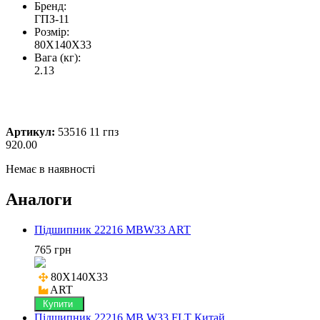
Бренд:
ГПЗ-11
Розмір:
80X140X33
Вага (кг):
2.13
Артикул:
53516 11 гпз
920.00
Немає в наявності
Аналоги
Підшипник 22216 MBW33 ART
765 грн
80X140X33

ART
Купити
Підшипник 22216 MB W33 FLT Китай