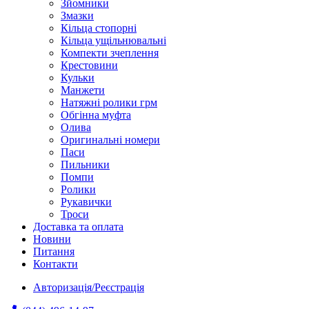
Зйомники
Змазки
Кільца стопорні
Кільца ущільнювальні
Компекти зчеплення
Крестовини
Кульки
Манжети
Натяжні ролики грм
Обгінна муфта
Олива
Оригинальні номери
Паси
Пильники
Помпи
Ролики
Рукавички
Троси
Доставка та оплата
Новини
Питання
Контакти
Авторизація/Реєстрація