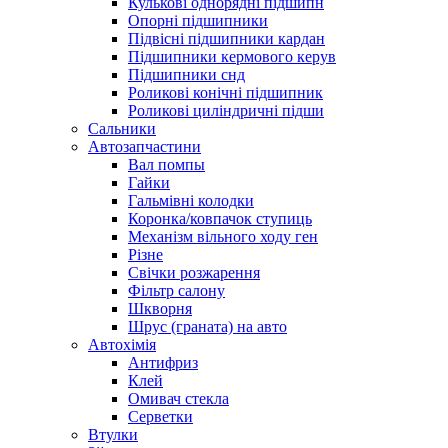
Кулькові однорядні підшипн
Опорні підшипники
Підвісні підшипники кардан
Підшипники кермового керув
Підшипники снд
Роликові конічні підшипник
Роликові циліндричні підши
Сальники
Автозапчастини
Вал помпы
Гайки
Гальмівні колодки
Коронка/ковпачок ступиць
Механізм вільного ходу ген
Різне
Свічки розжарення
Фільтр салону
Шкворня
Шрус (граната) на авто
Автохімія
Антифриз
Клей
Омивач стекла
Серветки
Втулки