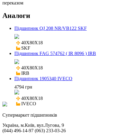
переказом
Аналоги
Підшипник QJ 208 NR/VB122 SKF
40X80X18

SKF
Підшипник FAG 574762 ( IR 8096 ) IRB
40X80X18

IRB
Підшипник 1905340 IVECO
4794 грн
40X80X18

IVECO
Cупермаркет підшипників
Україна, м.Київ, вул.Лугова, 9
(044) 496-14-97 (063) 233-03-26