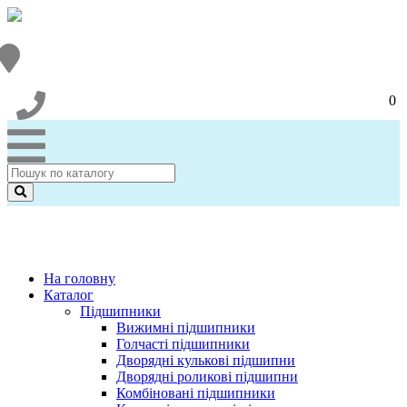
0
На головну
Каталог
Підшипники
Вижимні підшипники
Голчасті підшипники
Дворядні кулькові підшипни
Дворядні роликові підшипни
Комбіновані підшипники