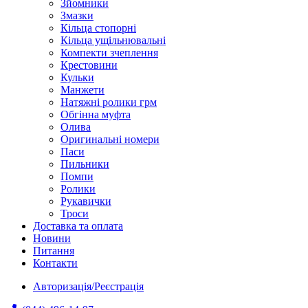
Зйомники
Змазки
Кільца стопорні
Кільца ущільнювальні
Компекти зчеплення
Крестовини
Кульки
Манжети
Натяжні ролики грм
Обгінна муфта
Олива
Оригинальні номери
Паси
Пильники
Помпи
Ролики
Рукавички
Троси
Доставка та оплата
Новини
Питання
Контакти
Авторизація/Реєстрація