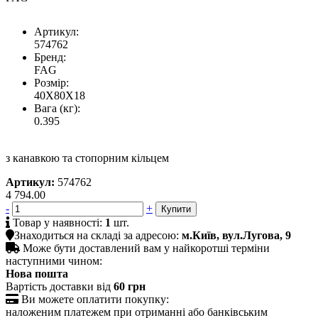
Артикул:
574762
Бренд:
FAG
Розмір:
40X80X18
Вага (кг):
0.395
з канавкою та стопорним кільцем
Артикул:
574762
4 794.00
-
+

Товар у наявності:
1
шт.

Знаходиться на складі за адресою:
м.Київ, вул.Лугова, 9

Може бути доставлений вам у найкоротші терміни
наступними чином:
Нова пошта
Вартість доставки від
60 грн

Ви можете оплатити покупку:
наложеним платежем при отриманні або банківським