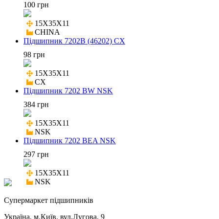
100 грн
15X35X11

CHINA
Підшипник 7202B (46202) CX
98 грн
15X35X11

CX
Підшипник 7202 BW NSK
384 грн
15X35X11

NSK
Підшипник 7202 BEA NSK
297 грн
15X35X11

NSK
Cупермаркет підшипників
Україна, м.Київ, вул.Лугова, 9