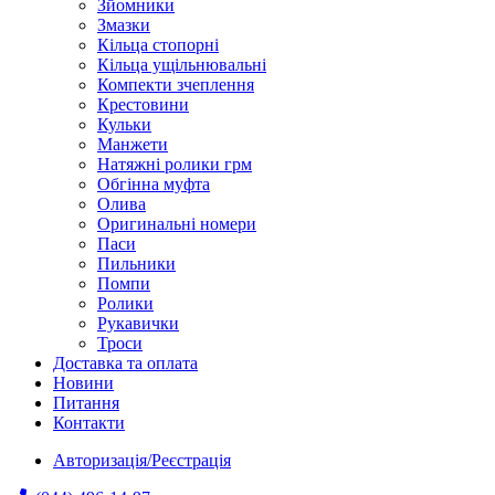
Зйомники
Змазки
Кільца стопорні
Кільца ущільнювальні
Компекти зчеплення
Крестовини
Кульки
Манжети
Натяжні ролики грм
Обгінна муфта
Олива
Оригинальні номери
Паси
Пильники
Помпи
Ролики
Рукавички
Троси
Доставка та оплата
Новини
Питання
Контакти
Авторизація/Реєстрація