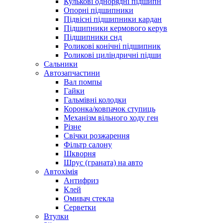
Кулькові однорядні підшипн
Опорні підшипники
Підвісні підшипники кардан
Підшипники кермового керув
Підшипники снд
Роликові конічні підшипник
Роликові циліндричні підши
Сальники
Автозапчастини
Вал помпы
Гайки
Гальмівні колодки
Коронка/ковпачок ступиць
Механізм вільного ходу ген
Різне
Свічки розжарення
Фільтр салону
Шкворня
Шрус (граната) на авто
Автохімія
Антифриз
Клей
Омивач стекла
Серветки
Втулки