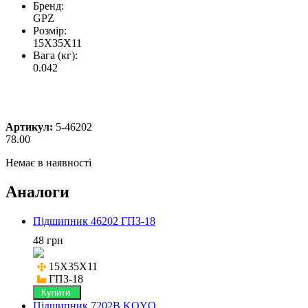
Бренд:
GPZ
Розмір:
15X35X11
Вага (кг):
0.042
Артикул:
5-46202
78.00
Немає в наявності
Аналоги
Підшипник 46202 ГПЗ-18
48 грн
15X35X11

ГПЗ-18
Купити
Підшипник 7202B KOYO