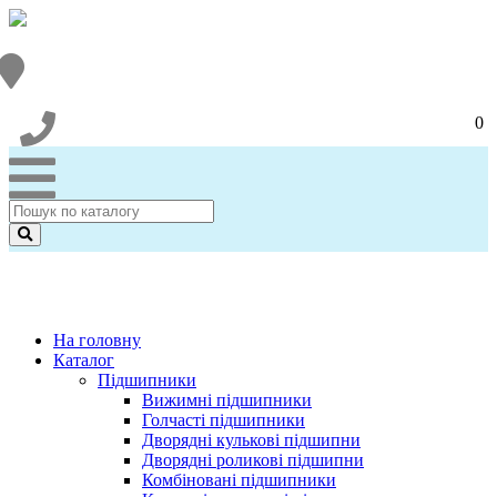
0
На головну
Каталог
Підшипники
Вижимні підшипники
Голчасті підшипники
Дворядні кулькові підшипни
Дворядні роликові підшипни
Комбіновані підшипники