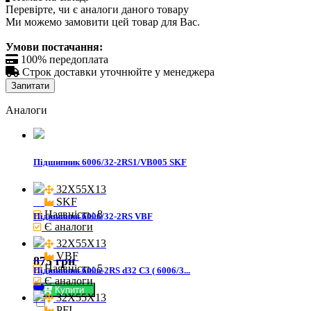
Перевірте, чи є аналоги даного товару
Ми можемо замовити цей товар для Вас.
Умови постачання:

100% передоплата

Строк доставки уточнюйте у менеджера
Запитати
Аналоги
Підшипник 6006/32-2RS1/VB005 SKF
32X55X13

SKF
Наявність: 8
Підшипник 6006/32-2RS VBF
Є аналоги
32X55X13

VBF
875 грн
Наявність: 5
Підшипник 6006-2RS d32 C3 ( 6006/3...
Є аналоги
Купити
32X55X13

PFI