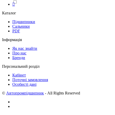
Каталог
Підшипники
Сальники
PDF
Інформація
Як нас знайти
Про нас
Бренди
Персональний розділ
Кабінет
Поточні замовлення
Особисті дані
©
Автопромпідшипник
- All Rights Reserved