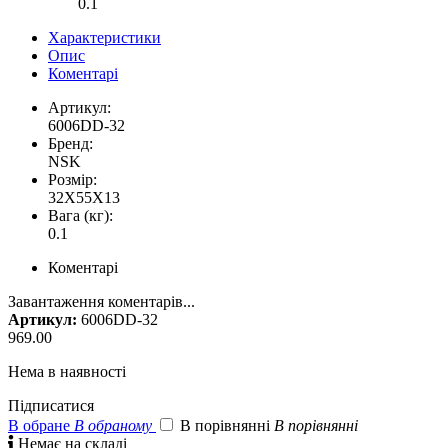
0.1
Характеристики
Опис
Коментарі
Артикул:
6006DD-32
Бренд:
NSK
Розмір:
32X55X13
Вага (кг):
0.1
Коментарі
Завантаження коментарів...
Артикул:
6006DD-32
969.00
Нема в наявності
Підписатися
В обране
В обраному
В порівнянні
В порівнянні

Немає на складі