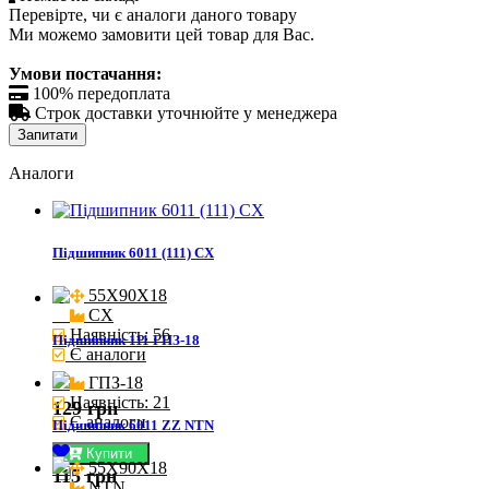
Перевірте, чи є аналоги даного товару
Ми можемо замовити цей товар для Вас.
Умови постачання:

100% передоплата

Строк доставки уточнюйте у менеджера
Запитати
Аналоги
Підшипник 6011 (111) CX
55X90X18

CX
Наявність: 56
Підшипник 111 ГПЗ-18
Є аналоги
ГПЗ-18
Наявність: 21
129 грн
Є аналоги
Підшипник 6011 ZZ NTN
Купити
55X90X18

115 грн
NTN