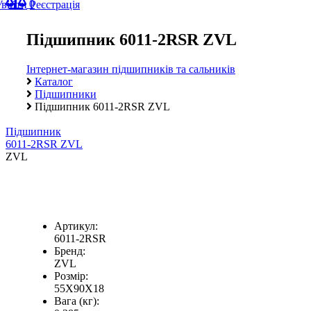
0
Увійти
Реєстрація
Підшипник 6011-2RSR ZVL
Інтернет-магазин підшипників та сальників
Каталог
Підшипники
Підшипник 6011-2RSR ZVL
Підшипник
6011-2RSR ZVL
ZVL
Артикул:
6011-2RSR
Бренд:
ZVL
Розмір:
55X90X18
Вага (кг):