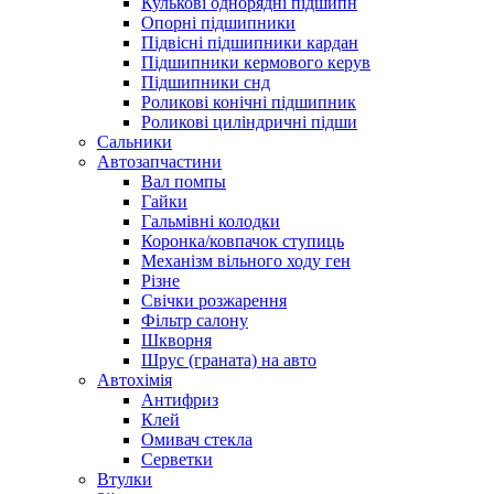
Кулькові однорядні підшипн
Опорні підшипники
Підвісні підшипники кардан
Підшипники кермового керув
Підшипники снд
Роликові конічні підшипник
Роликові циліндричні підши
Сальники
Автозапчастини
Вал помпы
Гайки
Гальмівні колодки
Коронка/ковпачок ступиць
Механізм вільного ходу ген
Різне
Свічки розжарення
Фільтр салону
Шкворня
Шрус (граната) на авто
Автохімія
Антифриз
Клей
Омивач стекла
Серветки
Втулки