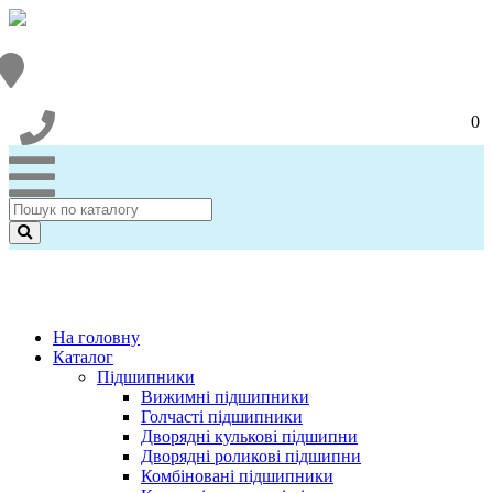
0
На головну
Каталог
Підшипники
Вижимні підшипники
Голчасті підшипники
Дворядні кулькові підшипни
Дворядні роликові підшипни
Комбіновані підшипники