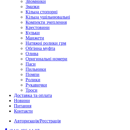
Зйомники
Змазки
Кільца стопорні
Кільца ущільнювальні
Компекти зчеплення
Крестовини
Кульки
Манжети
Натяжні ролики грм
Обгінна муфта
Олива
Оригинальні номери
Паси
Пильники
Помпи
Ролики
Рукавички
Троси
Доставка та оплата
Новини
Питання
Контакти
Авторизація/Реєстрація