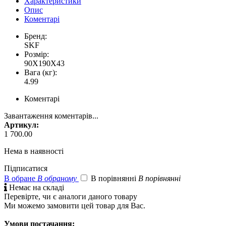
Характеристики
Опис
Коментарі
Бренд:
SKF
Розмір:
90X190X43
Вага (кг):
4.99
Коментарі
Завантаження коментарів...
Артикул:
1 700.00
Нема в наявності
Підписатися
В обране
В обраному
В порівнянні
В порівнянні

Немає на складі
Перевірте, чи є аналоги даного товару
Ми можемо замовити цей товар для Вас.
Умови постачання: