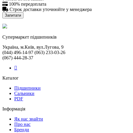

100% передоплата

Строк доставки уточнюйте у менеджера
Запитати
Cупермаркет підшипників
Україна, м.Київ, вул.Лугова, 9
(044) 496-14-97 (063) 233-03-26
(067) 444-28-37
Каталог
Підшипники
Сальники
PDF
Інформація
Як нас знайти
Про нас
Бренди