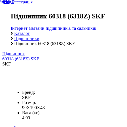
0
Увійти
Реєстрація
Підшипник 60318 (6318Z) SKF
Інтернет-магазин підшипників та сальників
Каталог
Підшипники
Підшипник 60318 (6318Z) SKF
Підшипник
60318 (6318Z) SKF
SKF
Бренд:
SKF
Розмір:
90X190X43
Вага (кг):
4.99