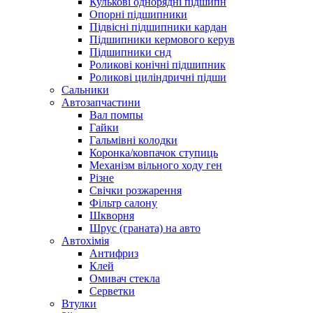
Кулькові однорядні підшипн
Опорні підшипники
Підвісні підшипники кардан
Підшипники кермового керув
Підшипники снд
Роликові конічні підшипник
Роликові циліндричні підши
Сальники
Автозапчастини
Вал помпы
Гайки
Гальмівні колодки
Коронка/ковпачок ступиць
Механізм вільного ходу ген
Різне
Свічки розжарення
Фільтр салону
Шкворня
Шрус (граната) на авто
Автохімія
Антифриз
Клей
Омивач стекла
Серветки
Втулки