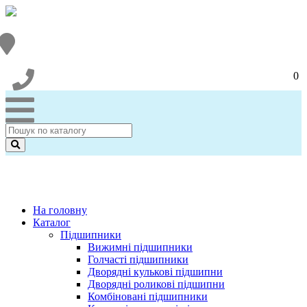
0
На головну
Каталог
Підшипники
Вижимні підшипники
Голчасті підшипники
Дворядні кулькові підшипни
Дворядні роликові підшипни
Комбіновані підшипники