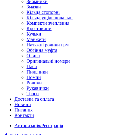
Зйомники
Змазки
Кільца стопорні
Кільца ущільнювальні
Компекти зчеплення
Крестовини
Кульки
Манжети
Натяжні ролики грм
Обгінна муфта
Олива
Оригинальні номери
Паси
Пильники
Помпи
Ролики
Рукавички
Троси
Доставка та оплата
Новини
Питання
Контакти
Авторизація/Реєстрація