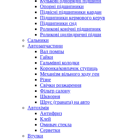
Кулькові однорядні підшипн
Опорні підшипники
Підвісні підшипники кардан
Підшипники кермового керув
Підшипники снд
Роликові конічні підшипник
Роликові циліндричні підши
Сальники
Автозапчастини
Вал помпы
Гайки
Гальмівні колодки
Коронка/ковпачок ступиць
Механізм вільного ходу ген
Різне
Свічки розжарення
Фільтр салону
Шкворня
Шрус (граната) на авто
Автохімія
Антифриз
Клей
Омивач стекла
Серветки
Втулки