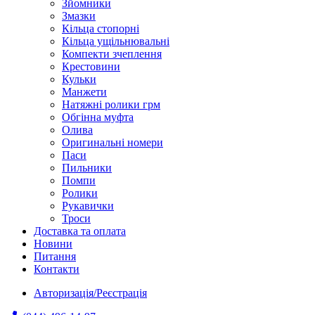
Зйомники
Змазки
Кільца стопорні
Кільца ущільнювальні
Компекти зчеплення
Крестовини
Кульки
Манжети
Натяжні ролики грм
Обгінна муфта
Олива
Оригинальні номери
Паси
Пильники
Помпи
Ролики
Рукавички
Троси
Доставка та оплата
Новини
Питання
Контакти
Авторизація/Реєстрація