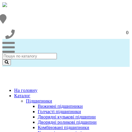
0
На головну
Каталог
Підшипники
Вижимні підшипники
Голчасті підшипники
Дворядні кулькові підшипни
Дворядні роликові підшипни
Комбіновані підшипники