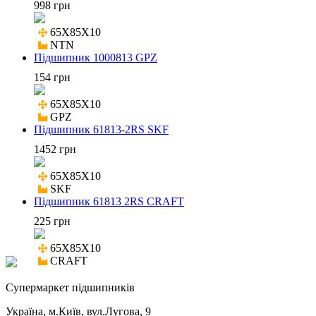
998 грн
65X85X10

NTN
Підшипник 1000813 GPZ
154 грн
65X85X10

GPZ
Підшипник 61813-2RS SKF
1452 грн
65X85X10

SKF
Підшипник 61813 2RS CRAFT
225 грн
65X85X10

CRAFT
Cупермаркет підшипників
Україна, м.Київ, вул.Лугова, 9