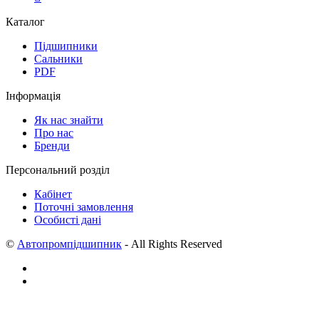
Каталог
Підшипники
Сальники
PDF
Інформація
Як нас знайти
Про нас
Бренди
Персональний розділ
Кабінет
Поточні замовлення
Особисті дані
©
Автопромпідшипник
- All Rights Reserved