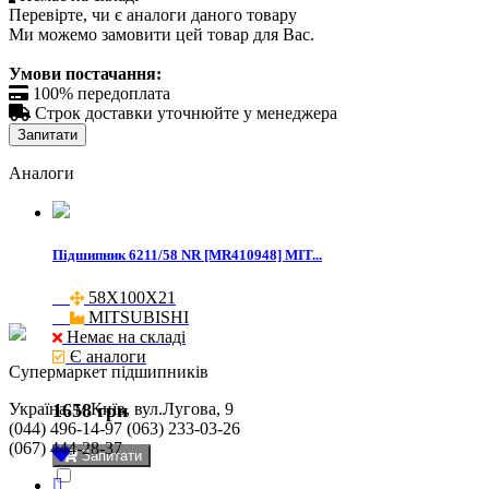
Перевірте, чи є аналоги даного товару
Ми можемо замовити цей товар для Вас.
Умови постачання:

100% передоплата

Строк доставки уточнюйте у менеджера
Запитати
Аналоги
Підшипник 6211/58 NR [MR410948] MIT...
58X100X21

MITSUBISHI
Немає на складі
Є аналоги
Cупермаркет підшипників
Україна, м.Київ, вул.Лугова, 9
1658 грн
(044) 496-14-97 (063) 233-03-26
(067) 444-28-37
Запитати