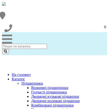
0
На головну
Каталог
Підшипники
Вижимні підшипники
Голчасті підшипники
Дворядні кулькові підшипни
Дворядні роликові підшипни
Комбіновані підшипники