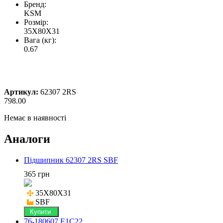
Бренд:
KSM
Розмір:
35X80X31
Вага (кг):
0.67
Артикул:
62307 2RS
798.00
Немає в наявності
Аналоги
Підшипник 62307 2RS SBF
365 грн
35X80X31

SBF
Купити
76-180607 Е1С22