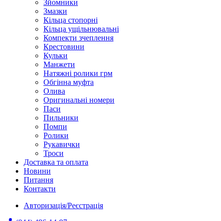
Зйомники
Змазки
Кільца стопорні
Кільца ущільнювальні
Компекти зчеплення
Крестовини
Кульки
Манжети
Натяжні ролики грм
Обгінна муфта
Олива
Оригинальні номери
Паси
Пильники
Помпи
Ролики
Рукавички
Троси
Доставка та оплата
Новини
Питання
Контакти
Авторизація/Реєстрація