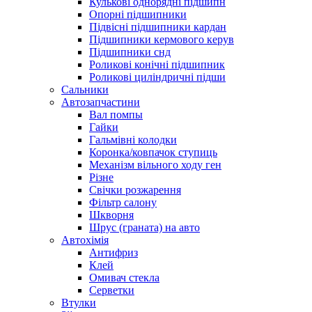
Кулькові однорядні підшипн
Опорні підшипники
Підвісні підшипники кардан
Підшипники кермового керув
Підшипники снд
Роликові конічні підшипник
Роликові циліндричні підши
Сальники
Автозапчастини
Вал помпы
Гайки
Гальмівні колодки
Коронка/ковпачок ступиць
Механізм вільного ходу ген
Різне
Свічки розжарення
Фільтр салону
Шкворня
Шрус (граната) на авто
Автохімія
Антифриз
Клей
Омивач стекла
Серветки
Втулки