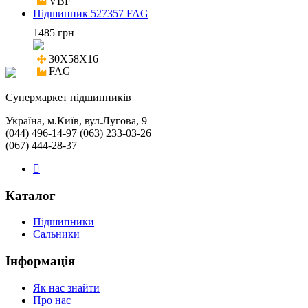
VBF
Підшипник 527357 FAG
1485 грн
30X58X16

FAG
Cупермаркет підшипників
Україна, м.Київ, вул.Лугова, 9
(044) 496-14-97 (063) 233-03-26
(067) 444-28-37
Каталог
Підшипники
Сальники
Інформація
Як нас знайти
Про нас