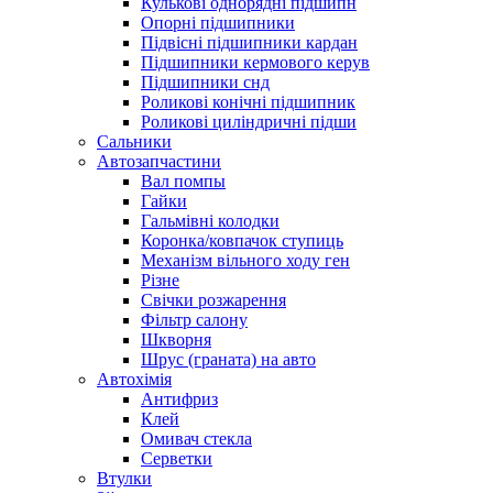
Кулькові однорядні підшипн
Опорні підшипники
Підвісні підшипники кардан
Підшипники кермового керув
Підшипники снд
Роликові конічні підшипник
Роликові циліндричні підши
Сальники
Автозапчастини
Вал помпы
Гайки
Гальмівні колодки
Коронка/ковпачок ступиць
Механізм вільного ходу ген
Різне
Свічки розжарення
Фільтр салону
Шкворня
Шрус (граната) на авто
Автохімія
Антифриз
Клей
Омивач стекла
Серветки
Втулки