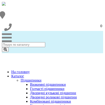
0
На головну
Каталог
Підшипники
Вижимні підшипники
Голчасті підшипники
Дворядні кулькові підшипни
Дворядні роликові підшипни
Комбіновані підшипники