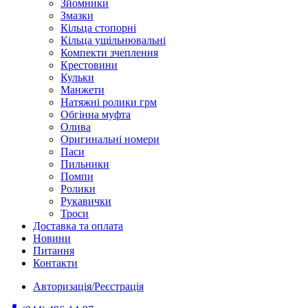
Зйомники
Змазки
Кільца стопорні
Кільца ущільнювальні
Компекти зчеплення
Крестовини
Кульки
Манжети
Натяжні ролики грм
Обгінна муфта
Олива
Оригинальні номери
Паси
Пильники
Помпи
Ролики
Рукавички
Троси
Доставка та оплата
Новини
Питання
Контакти
Авторизація/Реєстрація