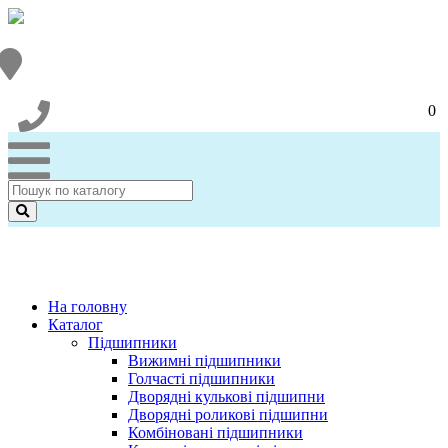
0
На головну
Каталог
Підшипники
Вижимні підшипники
Голчасті підшипники
Дворядні кулькові підшипни
Дворядні роликові підшипни
Комбіновані підшипники