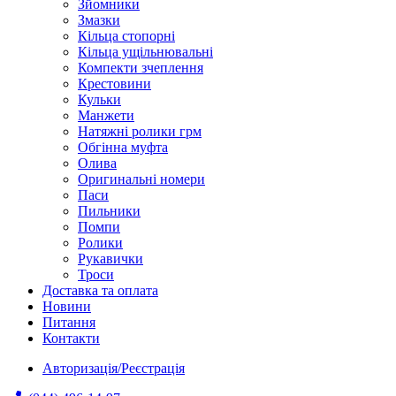
Зйомники
Змазки
Кільца стопорні
Кільца ущільнювальні
Компекти зчеплення
Крестовини
Кульки
Манжети
Натяжні ролики грм
Обгінна муфта
Олива
Оригинальні номери
Паси
Пильники
Помпи
Ролики
Рукавички
Троси
Доставка та оплата
Новини
Питання
Контакти
Авторизація/Реєстрація