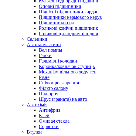
Кулькові однорядні підшипн
Опорні підшипники
Підвісні підшипники кардан
Підшипники кермового керув
Підшипники снд
Роликові конічні підшипник
Роликові циліндричні підши
Сальники
Автозапчастини
Вал помпы
Гайки
Гальмівні колодки
Коронка/ковпачок ступиць
Механізм вільного ходу ген
Різне
Свічки розжарення
Фільтр салону
Шкворня
Шрус (граната) на авто
Автохімія
Антифриз
Клей
Омивач стекла
Серветки
Втулки