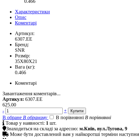
0.466
Характеристики
Опис
Коментарі
Артикул:
6307.EE
Бренд:
SNR
Розмір:
35X80X21
Вага (кг):
0.466
Коментарі
Завантаження коментарів...
Артикул:
6307.EE
625.00
-
+
В обране
В обраному
В порівнянні
В порівнянні

Товар у наявності:
1
шт.

Знаходиться на складі за адресою:
м.Київ, вул.Лугова, 9

Може бути доставлений вам у найкоротші терміни наступн