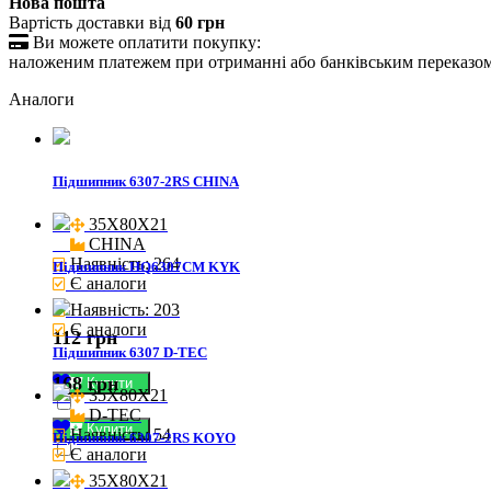
Нова пошта
Вартість доставки від
60 грн

Ви можете оплатити покупку:
наложеним платежем при отриманні або банківським переказо
Аналоги
Підшипник 6307-2RS CHINA
35X80X21

CHINA
Наявність: 264
Підшипник HQ6307CM KYK
Є аналоги
Наявність: 203
Є аналоги
112 грн
Підшипник 6307 D-TEC
168 грн
Купити
35X80X21

D-TEC
Купити
Наявність: 54
Підшипник 6307-2RS KOYO
Є аналоги
35X80X21
