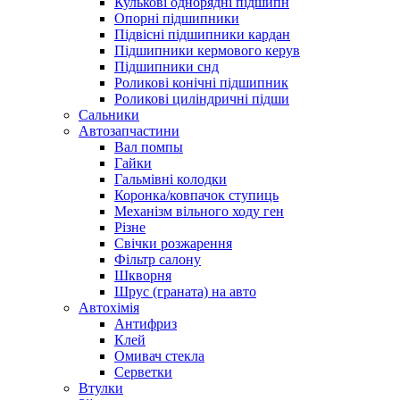
Кулькові однорядні підшипн
Опорні підшипники
Підвісні підшипники кардан
Підшипники кермового керув
Підшипники снд
Роликові конічні підшипник
Роликові циліндричні підши
Сальники
Автозапчастини
Вал помпы
Гайки
Гальмівні колодки
Коронка/ковпачок ступиць
Механізм вільного ходу ген
Різне
Свічки розжарення
Фільтр салону
Шкворня
Шрус (граната) на авто
Автохімія
Антифриз
Клей
Омивач стекла
Серветки
Втулки