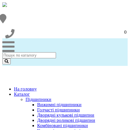
0
На головну
Каталог
Підшипники
Вижимні підшипники
Голчасті підшипники
Дворядні кулькові підшипни
Дворядні роликові підшипни
Комбіновані підшипники