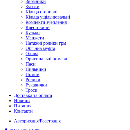
Зйомники
Змазки
Кільца стопорні
Кільца ущільнювальні
Компекти зчеплення
Крестовини
Кульки
Манжети
Натяжні ролики грм
Обгінна муфта
Олива
Оригинальні номери
Паси
Пильники
Помпи
Ролики
Рукавички
Троси
Доставка та оплата
Новини
Питання
Контакти
Авторизація/Реєстрація