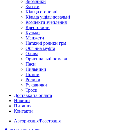
Зйомники
Змазки
Кільца стопорні
Кільца ущільнювальні
Компекти зчеплення
Крестовини
Кульки
Манжети
Натяжні ролики грм
Обгінна муфта
Олива
Оригинальні номери
Паси
Пильники
Помпи
Ролики
Рукавички
Троси
Доставка та оплата
Новини
Питання
Контакти
Авторизація/Реєстрація