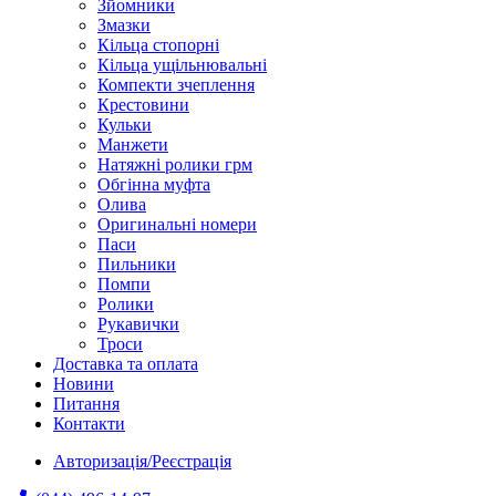
Зйомники
Змазки
Кільца стопорні
Кільца ущільнювальні
Компекти зчеплення
Крестовини
Кульки
Манжети
Натяжні ролики грм
Обгінна муфта
Олива
Оригинальні номери
Паси
Пильники
Помпи
Ролики
Рукавички
Троси
Доставка та оплата
Новини
Питання
Контакти
Авторизація/Реєстрація