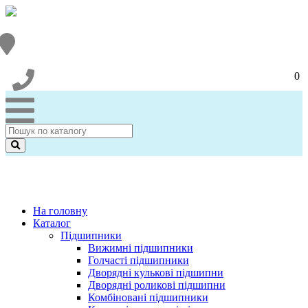
0
На головну
Каталог
Підшипники
Вижимні підшипники
Голчасті підшипники
Дворядні кулькові підшипни
Дворядні роликові підшипни
Комбіновані підшипники