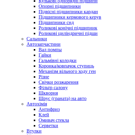
Кулькові однорядні підшипн
Опорні підшипники
Підвісні підшипники кардан
Підшипники кермового керув
Підшипники снд
Роликові конічні підшипник
Роликові циліндричні підши
Сальники
Автозапчастини
Вал помпы
Гайки
Гальмівні колодки
Коронка/ковпачок ступиць
Механізм вільного ходу ген
Різне
Свічки розжарення
Фільтр салону
Шкворня
Шрус (граната) на авто
Автохімія
Антифриз
Клей
Омивач стекла
Серветки
Втулки