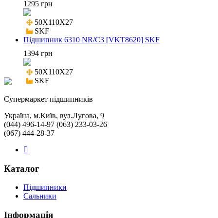
1295 грн
50X110X27

SKF
Підшипник 6310 NR/C3 [VKT8620] SKF
1394 грн
50X110X27

SKF
Cупермаркет підшипників
Україна, м.Київ, вул.Лугова, 9
(044) 496-14-97 (063) 233-03-26
(067) 444-28-37
Каталог
Підшипники
Сальники
Інформація