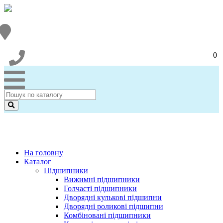
0
На головну
Каталог
Підшипники
Вижимні підшипники
Голчасті підшипники
Дворядні кулькові підшипни
Дворядні роликові підшипни
Комбіновані підшипники