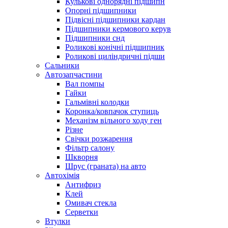
Кулькові однорядні підшипн
Опорні підшипники
Підвісні підшипники кардан
Підшипники кермового керув
Підшипники снд
Роликові конічні підшипник
Роликові циліндричні підши
Сальники
Автозапчастини
Вал помпы
Гайки
Гальмівні колодки
Коронка/ковпачок ступиць
Механізм вільного ходу ген
Різне
Свічки розжарення
Фільтр салону
Шкворня
Шрус (граната) на авто
Автохімія
Антифриз
Клей
Омивач стекла
Серветки
Втулки