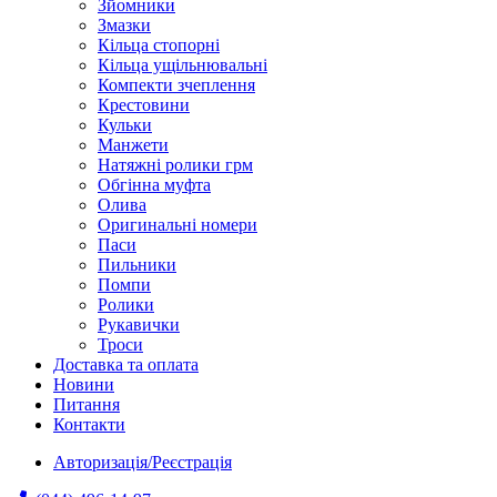
Зйомники
Змазки
Кільца стопорні
Кільца ущільнювальні
Компекти зчеплення
Крестовини
Кульки
Манжети
Натяжні ролики грм
Обгінна муфта
Олива
Оригинальні номери
Паси
Пильники
Помпи
Ролики
Рукавички
Троси
Доставка та оплата
Новини
Питання
Контакти
Авторизація/Реєстрація