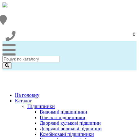
0
На головну
Каталог
Підшипники
Вижимні підшипники
Голчасті підшипники
Дворядні кулькові підшипни
Дворядні роликові підшипни
Комбіновані підшипники