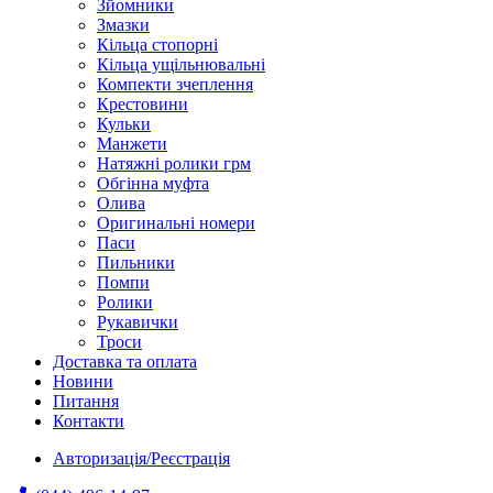
Зйомники
Змазки
Кільца стопорні
Кільца ущільнювальні
Компекти зчеплення
Крестовини
Кульки
Манжети
Натяжні ролики грм
Обгінна муфта
Олива
Оригинальні номери
Паси
Пильники
Помпи
Ролики
Рукавички
Троси
Доставка та оплата
Новини
Питання
Контакти
Авторизація/Реєстрація