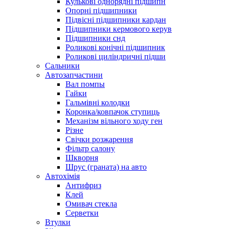
Кулькові однорядні підшипн
Опорні підшипники
Підвісні підшипники кардан
Підшипники кермового керув
Підшипники снд
Роликові конічні підшипник
Роликові циліндричні підши
Сальники
Автозапчастини
Вал помпы
Гайки
Гальмівні колодки
Коронка/ковпачок ступиць
Механізм вільного ходу ген
Різне
Свічки розжарення
Фільтр салону
Шкворня
Шрус (граната) на авто
Автохімія
Антифриз
Клей
Омивач стекла
Серветки
Втулки