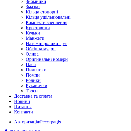
Зйомники
Змазки
Кільца стопорні
Кільца ущільнювальні
Компекти зчеплення
Крестовини
Кульки
Манжети
Натяжні ролики грм
Обгінна муфта
Олива
Оригинальні номери
Паси
Пильники
Помпи
Ролики
Рукавички
Троси
Доставка та оплата
Новини
Питання
Контакти
Авторизація/Реєстрація