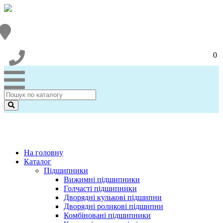
0
На головну
Каталог
Підшипники
Вижимні підшипники
Голчасті підшипники
Дворядні кулькові підшипни
Дворядні роликові підшипни
Комбіновані підшипники