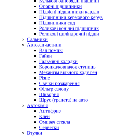
Кулькові однорядні підшипн
Опорні підшипники
Підвісні підшипники кардан
Підшипники кермового керув
Підшипники снд
Роликові конічні підшипник
Роликові циліндричні підши
Сальники
Автозапчастини
Вал помпы
Гайки
Гальмівні колодки
Коронка/ковпачок ступиць
Механізм вільного ходу ген
Різне
Свічки розжарення
Фільтр салону
Шкворня
Шрус (граната) на авто
Автохімія
Антифриз
Клей
Омивач стекла
Серветки
Втулки