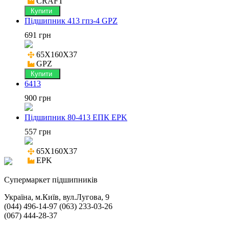
CRAFT
Купити
Підшипник 413 гпз-4 GPZ
691 грн
65X160X37

GPZ
Купити
6413
900 грн
Підшипник 80-413 ЕПК EPK
557 грн
65X160X37

EPK
Cупермаркет підшипників
Україна, м.Київ, вул.Лугова, 9
(044) 496-14-97 (063) 233-03-26
(067) 444-28-37