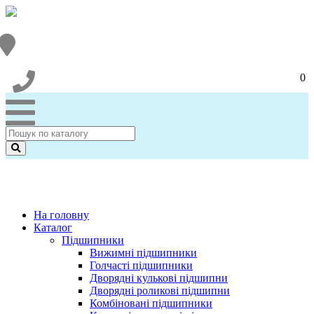
0
На головну
Каталог
Підшипники
Вижимні підшипники
Голчасті підшипники
Дворядні кулькові підшипни
Дворядні роликові підшипни
Комбіновані підшипники