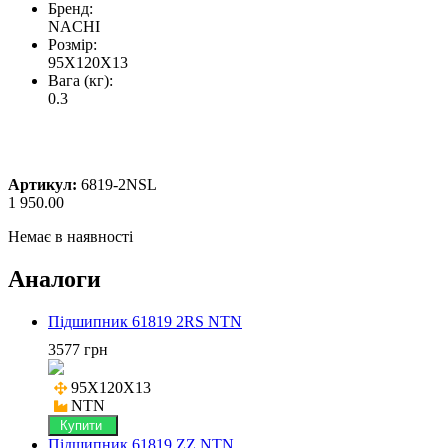
Бренд:
NACHI
Розмір:
95X120X13
Вага (кг):
0.3
Артикул:
6819-2NSL
1 950.00
Немає в наявності
Аналоги
Підшипник 61819 2RS NTN
3577 грн
95X120X13

NTN
Купити
Підшипник 61819 ZZ NTN