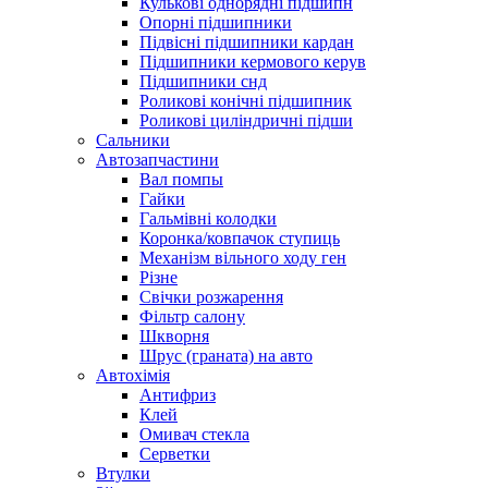
Кулькові однорядні підшипн
Опорні підшипники
Підвісні підшипники кардан
Підшипники кермового керув
Підшипники снд
Роликові конічні підшипник
Роликові циліндричні підши
Сальники
Автозапчастини
Вал помпы
Гайки
Гальмівні колодки
Коронка/ковпачок ступиць
Механізм вільного ходу ген
Різне
Свічки розжарення
Фільтр салону
Шкворня
Шрус (граната) на авто
Автохімія
Антифриз
Клей
Омивач стекла
Серветки
Втулки