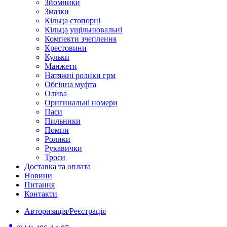
Зйомники
Змазки
Кільца стопорні
Кільца ущільнювальні
Компекти зчеплення
Крестовини
Кульки
Манжети
Натяжні ролики грм
Обгінна муфта
Олива
Оригинальні номери
Паси
Пильники
Помпи
Ролики
Рукавички
Троси
Доставка та оплата
Новини
Питання
Контакти
Авторизація/Реєстрація