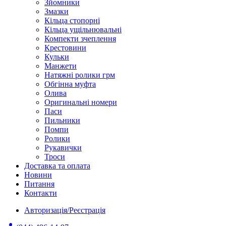
Зйомники
Змазки
Кільца стопорні
Кільца ущільнювальні
Компекти зчеплення
Крестовини
Кульки
Манжети
Натяжні ролики грм
Обгінна муфта
Олива
Оригинальні номери
Паси
Пильники
Помпи
Ролики
Рукавички
Троси
Доставка та оплата
Новини
Питання
Контакти
Авторизація/Реєстрація