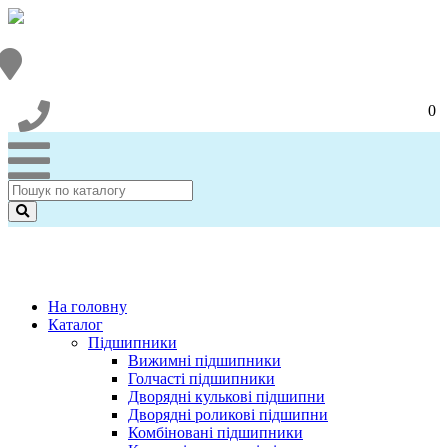
0
На головну
Каталог
Підшипники
Вижимні підшипники
Голчасті підшипники
Дворядні кулькові підшипни
Дворядні роликові підшипни
Комбіновані підшипники