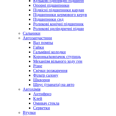
Кулькові однорядні підшипн
Опорні підшипники
Підвісні підшипники кардан
Підшипники кермового керув
Підшипники снд
Роликові конічні підшипник
Роликові циліндричні підши
Сальники
Автозапчастини
Вал помпы
Гайки
Гальмівні колодки
Коронка/ковпачок ступиць
Механізм вільного ходу ген
Різне
Свічки розжарення
Фільтр салону
Шкворня
Шрус (граната) на авто
Автохімія
Антифриз
Клей
Омивач стекла
Серветки
Втулки