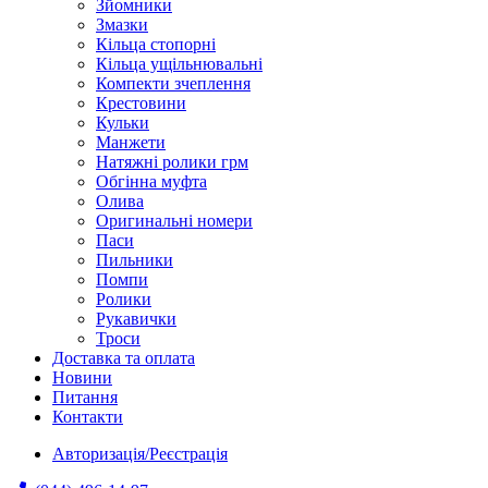
Зйомники
Змазки
Кільца стопорні
Кільца ущільнювальні
Компекти зчеплення
Крестовини
Кульки
Манжети
Натяжні ролики грм
Обгінна муфта
Олива
Оригинальні номери
Паси
Пильники
Помпи
Ролики
Рукавички
Троси
Доставка та оплата
Новини
Питання
Контакти
Авторизація/Реєстрація