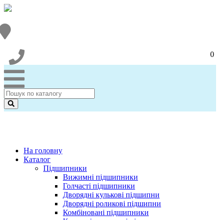
0
На головну
Каталог
Підшипники
Вижимні підшипники
Голчасті підшипники
Дворядні кулькові підшипни
Дворядні роликові підшипни
Комбіновані підшипники