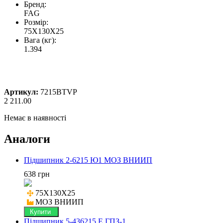
Бренд:
FAG
Розмір:
75X130X25
Вага (кг):
1.394
Артикул:
7215BTVP
2 211.00
Немає в наявності
Аналоги
Підшипник 2-6215 Ю1 МОЗ ВНИИП
638 грн
75X130X25

МОЗ ВНИИП
Купити
Підшипник 5-436215 E ГПЗ-1