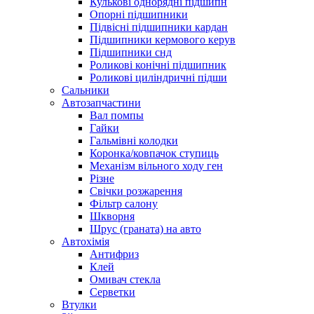
Кулькові однорядні підшипн
Опорні підшипники
Підвісні підшипники кардан
Підшипники кермового керув
Підшипники снд
Роликові конічні підшипник
Роликові циліндричні підши
Сальники
Автозапчастини
Вал помпы
Гайки
Гальмівні колодки
Коронка/ковпачок ступиць
Механізм вільного ходу ген
Різне
Свічки розжарення
Фільтр салону
Шкворня
Шрус (граната) на авто
Автохімія
Антифриз
Клей
Омивач стекла
Серветки
Втулки