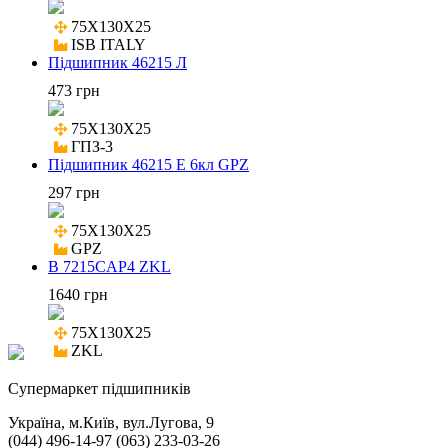
75X130X25

ISB ITALY
Підшипник 46215 Л
473 грн
75X130X25

ГПЗ-3
Підшипник 46215 Е 6кл GPZ
297 грн
75X130X25

GPZ
B 7215CAP4 ZKL
1640 грн
75X130X25

ZKL
Cупермаркет підшипників
Україна, м.Київ, вул.Лугова, 9
(044) 496-14-97 (063) 233-03-26