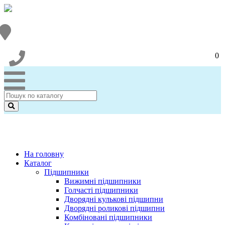
0
На головну
Каталог
Підшипники
Вижимні підшипники
Голчасті підшипники
Дворядні кулькові підшипни
Дворядні роликові підшипни
Комбіновані підшипники