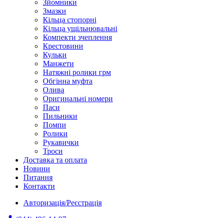
Зйомники
Змазки
Кільца стопорні
Кільца ущільнювальні
Компекти зчеплення
Крестовини
Кульки
Манжети
Натяжні ролики грм
Обгінна муфта
Олива
Оригинальні номери
Паси
Пильники
Помпи
Ролики
Рукавички
Троси
Доставка та оплата
Новини
Питання
Контакти
Авторизація/Реєстрація