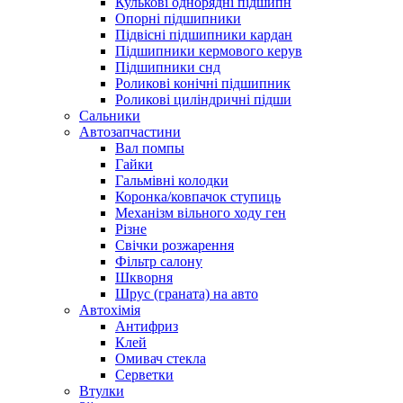
Кулькові однорядні підшипн
Опорні підшипники
Підвісні підшипники кардан
Підшипники кермового керув
Підшипники снд
Роликові конічні підшипник
Роликові циліндричні підши
Сальники
Автозапчастини
Вал помпы
Гайки
Гальмівні колодки
Коронка/ковпачок ступиць
Механізм вільного ходу ген
Різне
Свічки розжарення
Фільтр салону
Шкворня
Шрус (граната) на авто
Автохімія
Антифриз
Клей
Омивач стекла
Серветки
Втулки