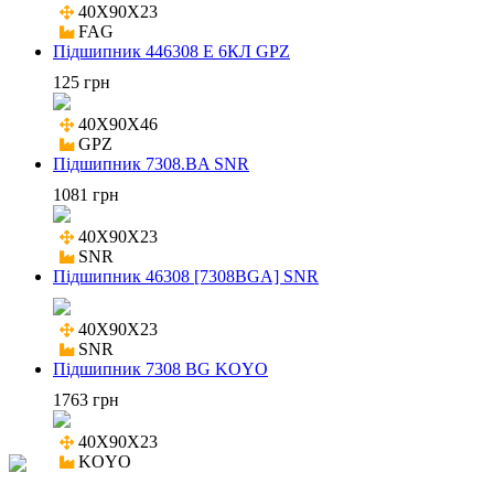
40X90X23

FAG
Підшипник 446308 Е 6КЛ GPZ
125 грн
40X90X46

GPZ
Підшипник 7308.BA SNR
1081 грн
40X90X23

SNR
Підшипник 46308 [7308BGA] SNR
40X90X23

SNR
Підшипник 7308 BG KOYO
1763 грн
40X90X23

KOYO