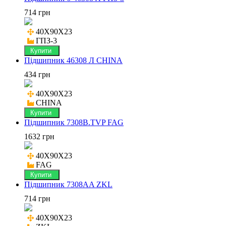
714 грн
40X90X23

ГПЗ-3
Купити
Підшипник 46308 Л CHINA
434 грн
40X90X23

CHINA
Купити
Підшипник 7308B.TVP FAG
1632 грн
40X90X23

FAG
Купити
Підшипник 7308AA ZKL
714 грн
40X90X23
