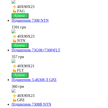
40X90X23

FAG
Купити
Підшипник 7308 NTN
1591 грн
40X90X23

NTN
Купити
Підшипник 73G08 (7308)FLT
357 грн
40X90X21

FLT
Купити
Підшипник 5-46308 Л GPZ
360 грн
40X90X23

GPZ
Підшипник 7308B NTN