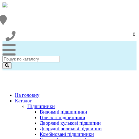
0
На головну
Каталог
Підшипники
Вижимні підшипники
Голчасті підшипники
Дворядні кулькові підшипни
Дворядні роликові підшипни
Комбіновані підшипники