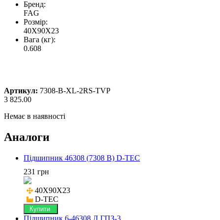
Бренд:
FAG
Розмір:
40X90X23
Вага (кг):
0.608
Артикул:
7308-B-XL-2RS-TVP
3 825.00
Немає в наявності
Аналоги
Підшипник 46308 (7308 B) D-TEC
231 грн
40X90X23

D-TEC
Купити
Підшипник 6-46308 Л ГПЗ-3