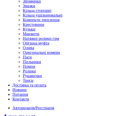
Зйомники
Змазки
Кільца стопорні
Кільца ущільнювальні
Компекти зчеплення
Крестовини
Кульки
Манжети
Натяжні ролики грм
Обгінна муфта
Олива
Оригинальні номери
Паси
Пильники
Помпи
Ролики
Рукавички
Троси
Доставка та оплата
Новини
Питання
Контакти
Авторизація/Реєстрація