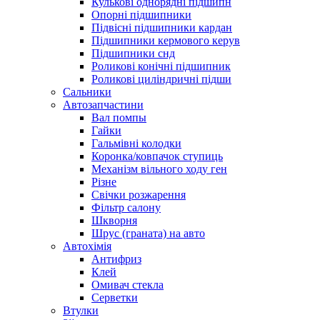
Кулькові однорядні підшипн
Опорні підшипники
Підвісні підшипники кардан
Підшипники кермового керув
Підшипники снд
Роликові конічні підшипник
Роликові циліндричні підши
Сальники
Автозапчастини
Вал помпы
Гайки
Гальмівні колодки
Коронка/ковпачок ступиць
Механізм вільного ходу ген
Різне
Свічки розжарення
Фільтр салону
Шкворня
Шрус (граната) на авто
Автохімія
Антифриз
Клей
Омивач стекла
Серветки
Втулки