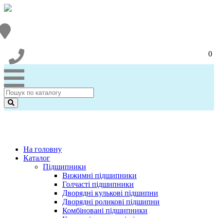
0
На головну
Каталог
Підшипники
Вижимні підшипники
Голчасті підшипники
Дворядні кулькові підшипни
Дворядні роликові підшипни
Комбіновані підшипники