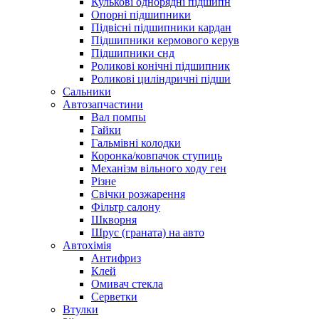
Кулькові однорядні підшипн
Опорні підшипники
Підвісні підшипники кардан
Підшипники кермового керув
Підшипники снд
Роликові конічні підшипник
Роликові циліндричні підши
Сальники
Автозапчастини
Вал помпы
Гайки
Гальмівні колодки
Коронка/ковпачок ступиць
Механізм вільного ходу ген
Різне
Свічки розжарення
Фільтр салону
Шкворня
Шрус (граната) на авто
Автохімія
Антифриз
Клей
Омивач стекла
Серветки
Втулки