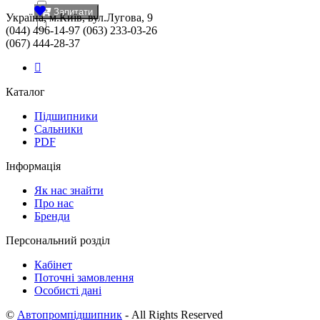
Запитати
Україна, м.Київ, вул.Лугова, 9
(044) 496-14-97 (063) 233-03-26
(067) 444-28-37
Каталог
Підшипники
Сальники
PDF
Інформація
Як нас знайти
Про нас
Бренди
Персональний розділ
Кабінет
Поточні замовлення
Особисті дані
©
Автопромпідшипник
- All Rights Reserved