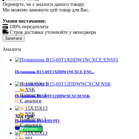
Перевірте, чи є аналоги даного товару
Ми можемо замовити цей товар для Вас.
Умови постачання:

100% передоплата

Строк доставки уточнюйте у менеджера
Запитати
Аналоги
Підшипник B15-69T1XDDW1NCXCE ENS...
15X35X13

NSK
Наявність: 4
Підшипник B15-69T12DDWNCXCM NSK
Є аналоги
15X35X13

NSK
324 грн
Наявність: 3
Підшипник B15-69D PFI
Є аналоги
Купити
15X35X13

PFI