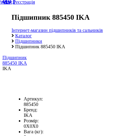
0
Увійти
Реєстрація
Підшипник 885450 IKA
Інтернет-магазин підшипників та сальників
Каталог
Підшипники
Підшипник 885450 IKA
Підшипник
885450 IKA
IKA
Артикул:
885450
Бренд:
IKA
Розмір:
0X0X0
Вага (кг):