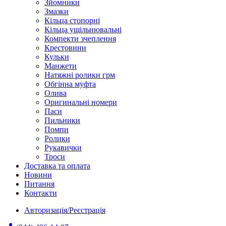
Зйомники
Змазки
Кільца стопорні
Кільца ущільнювальні
Компекти зчеплення
Крестовини
Кульки
Манжети
Натяжні ролики грм
Обгінна муфта
Олива
Оригинальні номери
Паси
Пильники
Помпи
Ролики
Рукавички
Троси
Доставка та оплата
Новини
Питання
Контакти
Авторизація/Реєстрація