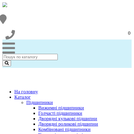
0
На головну
Каталог
Підшипники
Вижимні підшипники
Голчасті підшипники
Дворядні кулькові підшипни
Дворядні роликові підшипни
Комбіновані підшипники