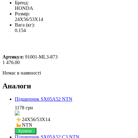
Бренд:
HONDA
Розмір:
24X56/53X14
Вага (кг):
0.154
Артикул:
91001-ML3-873
1 476.00
Немає в наявності
Аналоги
Підшипник SX05A52 NTN
1178 грн
24X56/53X14

NTN
Купити
Підшипник SX05A52 C3 NTN