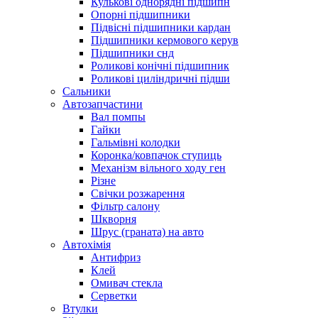
Кулькові однорядні підшипн
Опорні підшипники
Підвісні підшипники кардан
Підшипники кермового керув
Підшипники снд
Роликові конічні підшипник
Роликові циліндричні підши
Сальники
Автозапчастини
Вал помпы
Гайки
Гальмівні колодки
Коронка/ковпачок ступиць
Механізм вільного ходу ген
Різне
Свічки розжарення
Фільтр салону
Шкворня
Шрус (граната) на авто
Автохімія
Антифриз
Клей
Омивач стекла
Серветки
Втулки