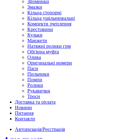
Зйомники
Змазки
Кільца стопорні
Кільца ущільнювальні
Компекти зчеплення
Крестовини
Кульки
Манжети
Натяжні ролики грм
Обгінна муфта
Олива
Оригинальні номери
Паси
Пильники
Помпи
Ролики
Рукавички
Троси
Доставка та оплата
Новини
Питання
Контакти
Авторизація/Реєстрація