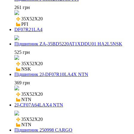
261 грн
35X52X20

PFI
DF07R21LA4
Підшипник ZA-35BD5220AT1XDDU01 HA2L5NSK
525 грн
35X52X20

NSK
Підшипник 2J-DF07R10LA4X NTN
369 грн
35X52X20

NTN
2J-CF07A64LAX4 NTN
35X52X20

NTN
Підшипник 250998 CARGO