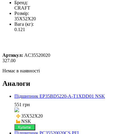
Бренд:
CRAFT
Розмір:
35X52X20
Вага (кг):
0.121
Артикул:
AC35520020
327.00
Немає в наявності
Аналоги
Підшипник EP35BD5220-A-T1XDD01 NSK
551 грн
35X52X20

NSK
Купити
Підшипник PC35520020CS PFI