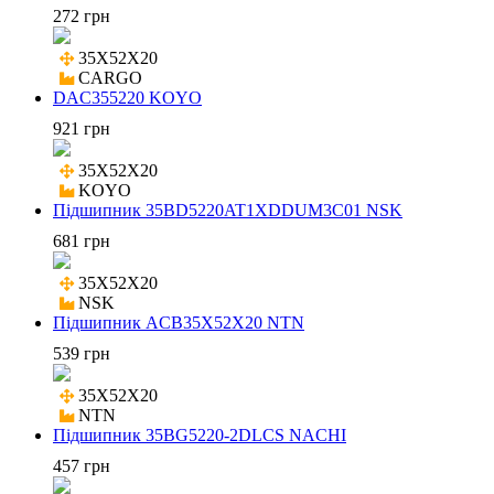
272 грн
35X52X20

CARGO
DAC355220 KOYO
921 грн
35X52X20

KOYO
Підшипник 35BD5220AT1XDDUM3C01 NSK
681 грн
35X52X20

NSK
Підшипник ACB35X52X20 NTN
539 грн
35X52X20

NTN
Підшипник 35BG5220-2DLCS NACHI
457 грн