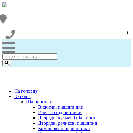
0
На головну
Каталог
Підшипники
Вижимні підшипники
Голчасті підшипники
Дворядні кулькові підшипни
Дворядні роликові підшипни
Комбіновані підшипники