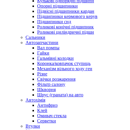
Кулькові однорядні підшипн
Опорні підшипники
Підвісні підшипники кардан
Підшипники кермового керув
Підшипники снд
Роликові конічні підшипник
Роликові циліндричні підши
Сальники
Автозапчастини
Вал помпы
Гайки
Гальмівні колодки
Коронка/ковпачок ступиць
Механізм вільного ходу ген
Різне
Свічки розжарення
Фільтр салону
Шкворня
Шрус (граната) на авто
Автохімія
Антифриз
Клей
Омивач стекла
Серветки
Втулки