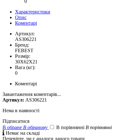
0
Характеристики
Опис
Коментарі
Артикул:
AS306221
Бренд:
FEBEST
Розмір:
30X62X21
Вага (кг):
0
Коментарі
Завантаження коментарів...
Артикул:
AS306221
Нема в наявності
Підписатися
В обране
В обраному
В порівнянні
В порівнянні

Немає на складі
Перевірте, чи є аналоги даного товару