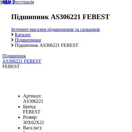
0
Увійти
Реєстрація
Підшипник AS306221 FEBEST
Інтернет-магазин підшипників та сальників
Каталог
Підшипники
Підшипник AS306221 FEBEST
Підшипник
AS306221 FEBEST
FEBEST
Артикул:
AS306221
Бренд:
FEBEST
Розмір:
30X62X21
Вага (кг):