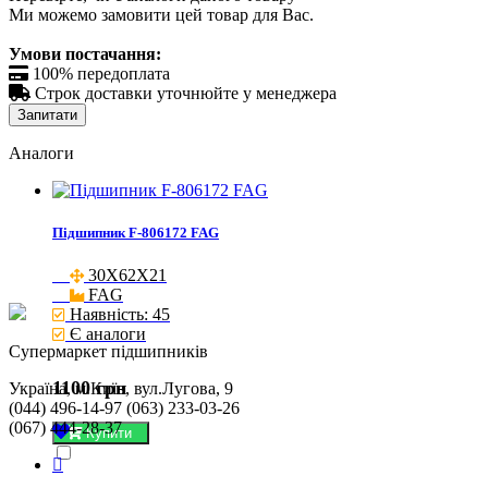
Ми можемо замовити цей товар для Вас.
Умови постачання:

100% передоплата

Строк доставки уточнюйте у менеджера
Запитати
Аналоги
Підшипник F-806172 FAG
30X62X21

FAG
Наявність: 45
Є аналоги
Cупермаркет підшипників
1100 грн
Україна, м.Київ, вул.Лугова, 9
(044) 496-14-97 (063) 233-03-26
(067) 444-28-37
Купити