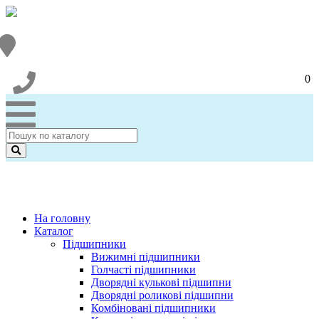
0
На головну
Каталог
Підшипники
Вижимні підшипники
Голчасті підшипники
Дворядні кулькові підшипни
Дворядні роликові підшипни
Комбіновані підшипники