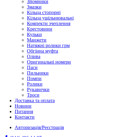
Зйомники
Змазки
Кільца стопорні
Кільца ущільнювальні
Компекти зчеплення
Крестовини
Кульки
Манжети
Натяжні ролики грм
Обгінна муфта
Олива
Оригинальні номери
Паси
Пильники
Помпи
Ролики
Рукавички
Троси
Доставка та оплата
Новини
Питання
Контакти
Авторизація/Реєстрація