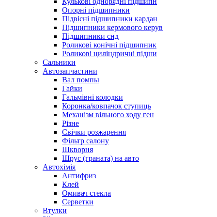
Кулькові однорядні підшипн
Опорні підшипники
Підвісні підшипники кардан
Підшипники кермового керув
Підшипники снд
Роликові конічні підшипник
Роликові циліндричні підши
Сальники
Автозапчастини
Вал помпы
Гайки
Гальмівні колодки
Коронка/ковпачок ступиць
Механізм вільного ходу ген
Різне
Свічки розжарення
Фільтр салону
Шкворня
Шрус (граната) на авто
Автохімія
Антифриз
Клей
Омивач стекла
Серветки
Втулки