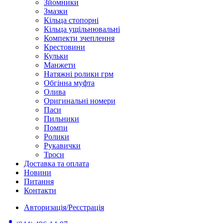
Зйомники
Змазки
Кільца стопорні
Кільца ущільнювальні
Компекти зчеплення
Крестовини
Кульки
Манжети
Натяжні ролики грм
Обгінна муфта
Олива
Оригинальні номери
Паси
Пильники
Помпи
Ролики
Рукавички
Троси
Доставка та оплата
Новини
Питання
Контакти
Авторизація/Реєстрація