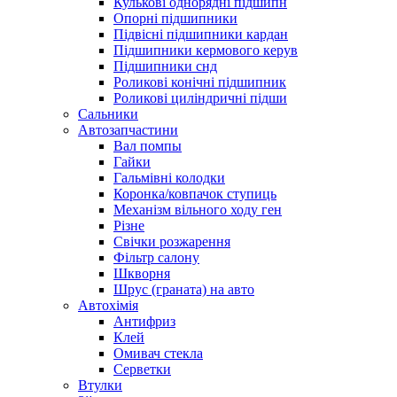
Кулькові однорядні підшипн
Опорні підшипники
Підвісні підшипники кардан
Підшипники кермового керув
Підшипники снд
Роликові конічні підшипник
Роликові циліндричні підши
Сальники
Автозапчастини
Вал помпы
Гайки
Гальмівні колодки
Коронка/ковпачок ступиць
Механізм вільного ходу ген
Різне
Свічки розжарення
Фільтр салону
Шкворня
Шрус (граната) на авто
Автохімія
Антифриз
Клей
Омивач стекла
Серветки
Втулки