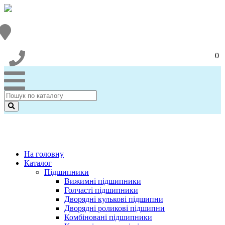
0
На головну
Каталог
Підшипники
Вижимні підшипники
Голчасті підшипники
Дворядні кулькові підшипни
Дворядні роликові підшипни
Комбіновані підшипники