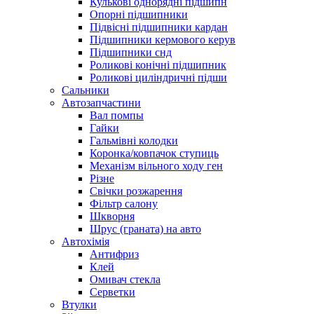
Кулькові однорядні підшипн
Опорні підшипники
Підвісні підшипники кардан
Підшипники кермового керув
Підшипники снд
Роликові конічні підшипник
Роликові циліндричні підши
Сальники
Автозапчастини
Вал помпы
Гайки
Гальмівні колодки
Коронка/ковпачок ступиць
Механізм вільного ходу ген
Різне
Свічки розжарення
Фільтр салону
Шкворня
Шрус (граната) на авто
Автохімія
Антифриз
Клей
Омивач стекла
Серветки
Втулки