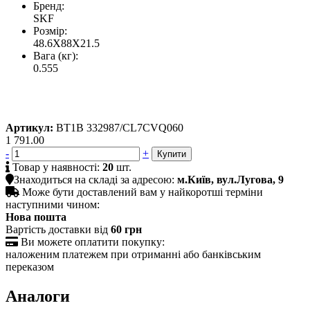
Бренд:
SKF
Розмір:
48.6X88X21.5
Вага (кг):
0.555
Артикул:
BT1B 332987/CL7CVQ060
1 791.00
-
+

Товар у наявності:
20
шт.

Знаходиться на складі за адресою:
м.Київ, вул.Лугова, 9

Може бути доставлений вам у найкоротші терміни
наступними чином:
Нова пошта
Вартість доставки від
60 грн

Ви можете оплатити покупку:
наложеним платежем при отриманні або банківським
переказом
Аналоги