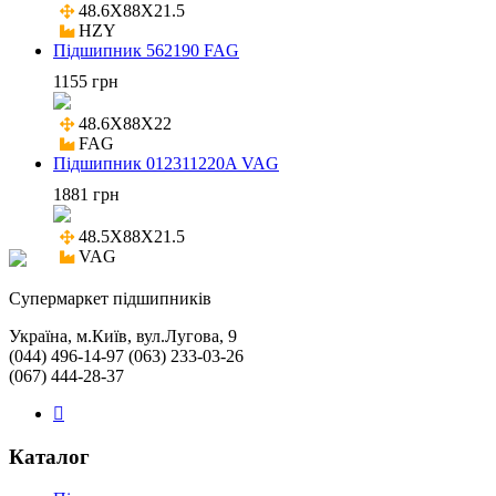
48.6X88X21.5

HZY
Підшипник 562190 FAG
1155 грн
48.6X88X22

FAG
Підшипник 012311220A VAG
1881 грн
48.5X88X21.5

VAG
Cупермаркет підшипників
Україна, м.Київ, вул.Лугова, 9
(044) 496-14-97 (063) 233-03-26
(067) 444-28-37
Каталог