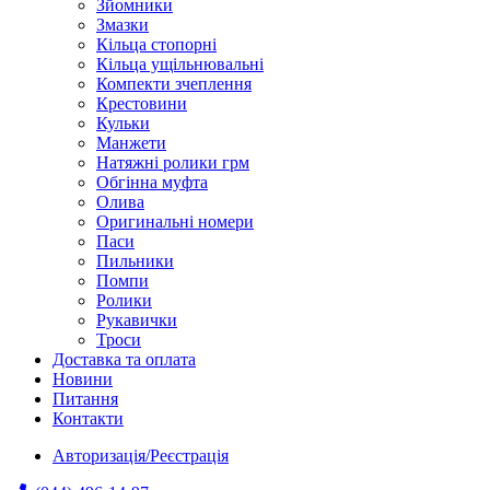
Зйомники
Змазки
Кільца стопорні
Кільца ущільнювальні
Компекти зчеплення
Крестовини
Кульки
Манжети
Натяжні ролики грм
Обгінна муфта
Олива
Оригинальні номери
Паси
Пильники
Помпи
Ролики
Рукавички
Троси
Доставка та оплата
Новини
Питання
Контакти
Авторизація/Реєстрація