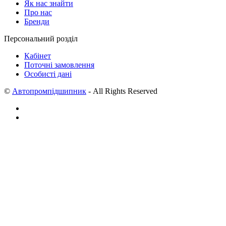
Як нас знайти
Про нас
Бренди
Персональний розділ
Кабінет
Поточні замовлення
Особисті дані
©
Автопромпідшипник
- All Rights Reserved