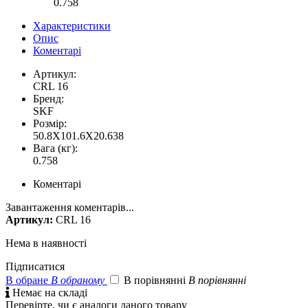
0.758
Характеристики
Опис
Коментарі
Артикул:
CRL 16
Бренд:
SKF
Розмір:
50.8X101.6X20.638
Вага (кг):
0.758
Коментарі
Завантаження коментарів...
Артикул:
CRL 16
Нема в наявності
Підписатися
В обране
В обраному
В порівнянні
В порівнянні

Немає на складі
Перевірте, чи є аналоги даного товару