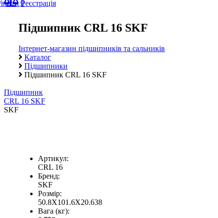
0
Увійти
Реєстрація
Підшипник CRL 16 SKF
Інтернет-магазин підшипників та сальників
Каталог
Підшипники
Підшипник CRL 16 SKF
Підшипник
CRL 16 SKF
SKF
Артикул:
CRL 16
Бренд:
SKF
Розмір:
50.8X101.6X20.638
Вага (кг):