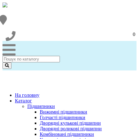
0
На головну
Каталог
Підшипники
Вижимні підшипники
Голчасті підшипники
Дворядні кулькові підшипни
Дворядні роликові підшипни
Комбіновані підшипники