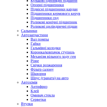
Кулькові однорядні підшипн
Опорні підшипники
Підвісні підшипники кардан
Підшипники кермового керув
Підшипники снд
Роликові конічні підшипник
Роликові циліндричні підши
Сальники
Автозапчастини
Вал помпы
Гайки
Гальмівні колодки
Коронка/ковпачок ступиць
Механізм вільного ходу ген
Різне
Свічки розжарення
Фільтр салону
Шкворня
Шрус (граната) на авто
Автохімія
Антифриз
Клей
Омивач стекла
Серветки
Втулки