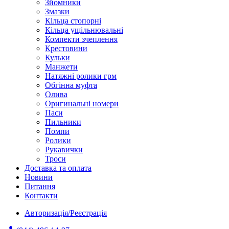
Зйомники
Змазки
Кільца стопорні
Кільца ущільнювальні
Компекти зчеплення
Крестовини
Кульки
Манжети
Натяжні ролики грм
Обгінна муфта
Олива
Оригинальні номери
Паси
Пильники
Помпи
Ролики
Рукавички
Троси
Доставка та оплата
Новини
Питання
Контакти
Авторизація/Реєстрація