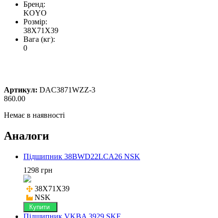
Бренд:
KOYO
Розмір:
38X71X39
Вага (кг):
0
Артикул:
DAC3871WZZ-3
860.00
Немає в наявності
Аналоги
Підшипник 38BWD22LCA26 NSK
1298 грн
38X71X39

NSK
Купити
Підшипник VKBA 3929 SKF