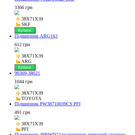
3366 грн
38X71X39

SKF
Купити
Підшипник ARG163
612 грн
38X71X39

ARG
Купити
90369-38021
1044 грн
38X71X39

TOYOTA
Підшипник PW38710039CS PFI
491 грн
38X71X39

PFI
Підшипник 38BWD22 подшипник передней ступицы