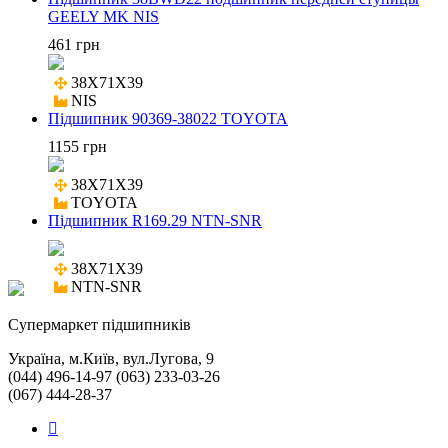
GEELY MK NIS
461 грн
38X71X39

NIS
Підшипник 90369-38022 TOYOTA
1155 грн
38X71X39

TOYOTA
Підшипник R169.29 NTN-SNR
38X71X39

NTN-SNR
Cупермаркет підшипників
Україна, м.Київ, вул.Лугова, 9
(044) 496-14-97 (063) 233-03-26
(067) 444-28-37