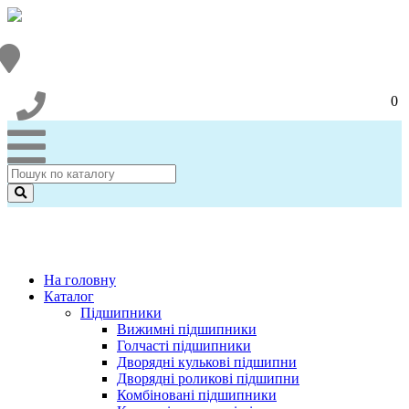
0
На головну
Каталог
Підшипники
Вижимні підшипники
Голчасті підшипники
Дворядні кулькові підшипни
Дворядні роликові підшипни
Комбіновані підшипники