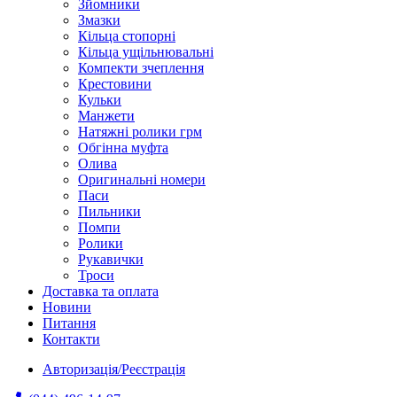
Зйомники
Змазки
Кільца стопорні
Кільца ущільнювальні
Компекти зчеплення
Крестовини
Кульки
Манжети
Натяжні ролики грм
Обгінна муфта
Олива
Оригинальні номери
Паси
Пильники
Помпи
Ролики
Рукавички
Троси
Доставка та оплата
Новини
Питання
Контакти
Авторизація/Реєстрація