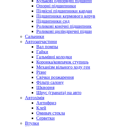
Кулькові однорядні підшипн
Опорні підшипники
Підвісні підшипники кардан
Підшипники кермового керув
Підшипники снд
Роликові конічні підшипник
Роликові циліндричні підши
Сальники
Автозапчастини
Вал помпы
Гайки
Гальмівні колодки
Коронка/ковпачок ступиць
Механізм вільного ходу ген
Різне
Свічки розжарення
Фільтр салону
Шкворня
Шрус (граната) на авто
Автохімія
Антифриз
Клей
Омивач стекла
Серветки
Втулки