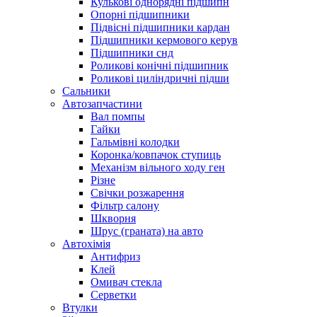
Кулькові однорядні підшипн
Опорні підшипники
Підвісні підшипники кардан
Підшипники кермового керув
Підшипники снд
Роликові конічні підшипник
Роликові циліндричні підши
Сальники
Автозапчастини
Вал помпы
Гайки
Гальмівні колодки
Коронка/ковпачок ступиць
Механізм вільного ходу ген
Різне
Свічки розжарення
Фільтр салону
Шкворня
Шрус (граната) на авто
Автохімія
Антифриз
Клей
Омивач стекла
Серветки
Втулки