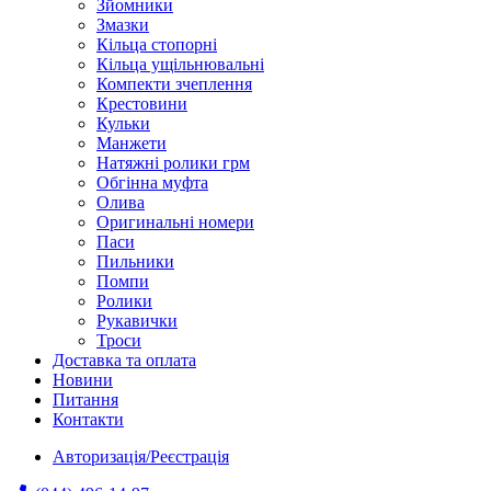
Зйомники
Змазки
Кільца стопорні
Кільца ущільнювальні
Компекти зчеплення
Крестовини
Кульки
Манжети
Натяжні ролики грм
Обгінна муфта
Олива
Оригинальні номери
Паси
Пильники
Помпи
Ролики
Рукавички
Троси
Доставка та оплата
Новини
Питання
Контакти
Авторизація/Реєстрація