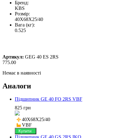
Бренд:
KBS
Розмір:
40X68X25/40
Вага (кг):
0.525
Артикул:
GEG 40 ES 2RS
775.00
Немає в наявності
Аналоги
Підшипник GE 40 FO 2RS VBF
825 грн
40X68X25/40

VBF
Купити
Підшипник GE 40 GS 2RS IKO