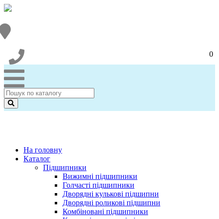
0
На головну
Каталог
Підшипники
Вижимні підшипники
Голчасті підшипники
Дворядні кулькові підшипни
Дворядні роликові підшипни
Комбіновані підшипники