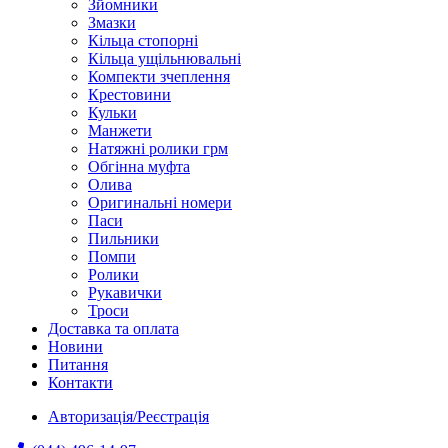
Зйомники
Змазки
Кільца стопорні
Кільца ущільнювальні
Компекти зчеплення
Крестовини
Кульки
Манжети
Натяжні ролики грм
Обгінна муфта
Олива
Оригинальні номери
Паси
Пильники
Помпи
Ролики
Рукавички
Троси
Доставка та оплата
Новини
Питання
Контакти
Авторизація/Реєстрація