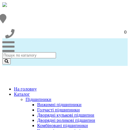
0
На головну
Каталог
Підшипники
Вижимні підшипники
Голчасті підшипники
Дворядні кулькові підшипни
Дворядні роликові підшипни
Комбіновані підшипники