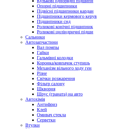
Кулькові однорядні підшипн
Опорні підшипники
Підвісні підшипники кардан
Підшипники кермового керув
Підшипники снд
Роликові конічні підшипник
Роликові циліндричні підши
Сальники
Автозапчастини
Вал помпы
Гайки
Гальмівні колодки
Коронка/ковпачок ступиць
Механізм вільного ходу ген
Різне
Свічки розжарення
Фільтр салону
Шкворня
Шрус (граната) на авто
Автохімія
Антифриз
Клей
Омивач стекла
Серветки
Втулки