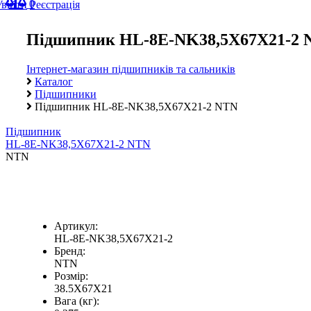
0
Увійти
Реєстрація
Підшипник HL-8E-NK38,5X67X21-2 
Інтернет-магазин підшипників та сальників
Каталог
Підшипники
Підшипник HL-8E-NK38,5X67X21-2 NTN
Підшипник
HL-8E-NK38,5X67X21-2 NTN
NTN
Артикул:
HL-8E-NK38,5X67X21-2
Бренд:
NTN
Розмір:
38.5X67X21
Вага (кг):