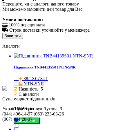
Перевірте, чи є аналоги даного товару
Ми можемо замовити цей товар для Вас.
Умови постачання:

100% передоплата

Строк доставки уточнюйте у менеджера
Запитати
Аналоги
Підшипник TNB44135S01 NTN-SNR
38.5X67X21

NTN-SNR
Наявність: 5
Є аналоги
Cупермаркет підшипників
1602 грн
Україна, м.Київ, вул.Лугова, 9
(044) 496-14-97 (063) 233-03-26
(067) 444-28-37
Купити