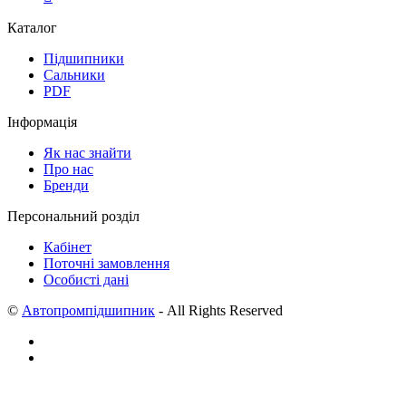
Каталог
Підшипники
Сальники
PDF
Інформація
Як нас знайти
Про нас
Бренди
Персональний розділ
Кабінет
Поточні замовлення
Особисті дані
©
Автопромпідшипник
- All Rights Reserved