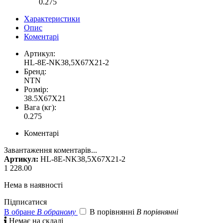
0.275
Характеристики
Опис
Коментарі
Артикул:
HL-8E-NK38,5X67X21-2
Бренд:
NTN
Розмір:
38.5X67X21
Вага (кг):
0.275
Коментарі
Завантаження коментарів...
Артикул:
HL-8E-NK38,5X67X21-2
1 228.00
Нема в наявності
Підписатися
В обране
В обраному
В порівнянні
В порівнянні

Немає на складі