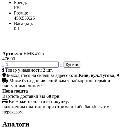
Бренд:
FBJ
Розмір:
45X55X25
Вага (кг):
0.1
Артикул:
HMK4525
476.00
-
+

Товар у наявності:
2
шт.

Знаходиться на складі за адресою:
м.Київ, вул.Лугова, 9

Може бути доставлений вам у найкоротші терміни
наступними чином:
Нова пошта
Вартість доставки від
60 грн

Ви можете оплатити покупку:
наложеним платежем при отриманні або банківським
переказом
Аналоги