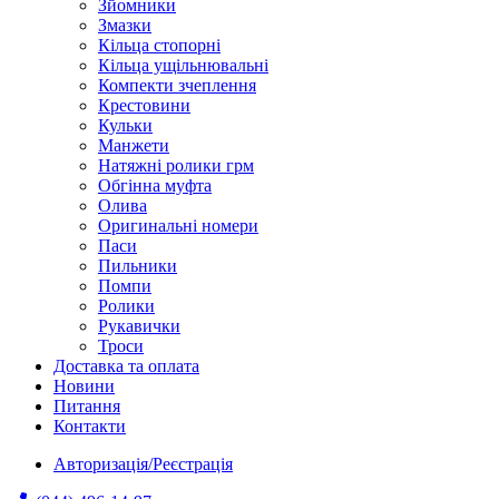
Зйомники
Змазки
Кільца стопорні
Кільца ущільнювальні
Компекти зчеплення
Крестовини
Кульки
Манжети
Натяжні ролики грм
Обгінна муфта
Олива
Оригинальні номери
Паси
Пильники
Помпи
Ролики
Рукавички
Троси
Доставка та оплата
Новини
Питання
Контакти
Авторизація/Реєстрація