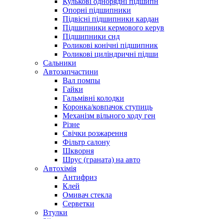
Кулькові однорядні підшипн
Опорні підшипники
Підвісні підшипники кардан
Підшипники кермового керув
Підшипники снд
Роликові конічні підшипник
Роликові циліндричні підши
Сальники
Автозапчастини
Вал помпы
Гайки
Гальмівні колодки
Коронка/ковпачок ступиць
Механізм вільного ходу ген
Різне
Свічки розжарення
Фільтр салону
Шкворня
Шрус (граната) на авто
Автохімія
Антифриз
Клей
Омивач стекла
Серветки
Втулки