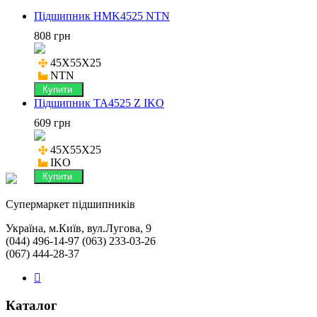
Підшипник HMK4525 NTN
808 грн
45X55X25

NTN
Купити
Підшипник TA4525 Z IKO
609 грн
45X55X25

IKO
Купити
Cупермаркет підшипників
Україна, м.Київ, вул.Лугова, 9
(044) 496-14-97 (063) 233-03-26
(067) 444-28-37
Каталог