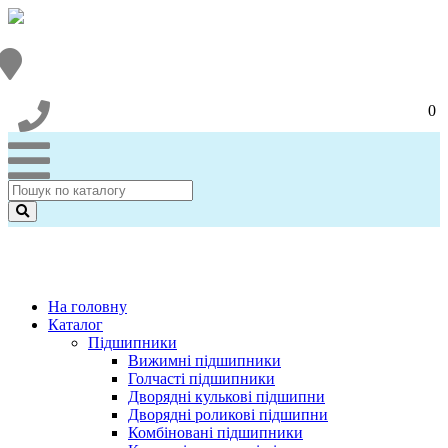
0
На головну
Каталог
Підшипники
Вижимні підшипники
Голчасті підшипники
Дворядні кулькові підшипни
Дворядні роликові підшипни
Комбіновані підшипники