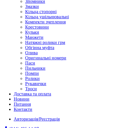
Зйомники
Змазки
Кільца стопорні
Кільца ущільнювальні
Компекти зчеплення
Крестовини
Кульки
Манжети
Натяжні ролики грм
Обгінна муфта
Олива
Оригинальні номери
Паси
Пильники
Помпи
Ролики
Рукавички
Троси
Доставка та оплата
Новини
Питання
Контакти
Авторизація/Реєстрація