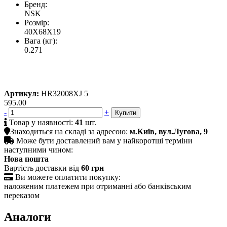
Бренд:
NSK
Розмір:
40X68X19
Вага (кг):
0.271
Артикул:
HR32008XJ 5
595.00
-
+

Товар у наявності:
41
шт.

Знаходиться на складі за адресою:
м.Київ, вул.Лугова, 9

Може бути доставлений вам у найкоротші терміни
наступними чином:
Нова пошта
Вартість доставки від
60 грн

Ви можете оплатити покупку:
наложеним платежем при отриманні або банківським
переказом
Аналоги