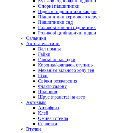
Кулькові однорядні підшипн
Опорні підшипники
Підвісні підшипники кардан
Підшипники кермового керув
Підшипники снд
Роликові конічні підшипник
Роликові циліндричні підши
Сальники
Автозапчастини
Вал помпы
Гайки
Гальмівні колодки
Коронка/ковпачок ступиць
Механізм вільного ходу ген
Різне
Свічки розжарення
Фільтр салону
Шкворня
Шрус (граната) на авто
Автохімія
Антифриз
Клей
Омивач стекла
Серветки
Втулки