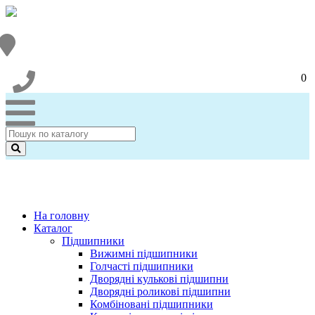
0
На головну
Каталог
Підшипники
Вижимні підшипники
Голчасті підшипники
Дворядні кулькові підшипни
Дворядні роликові підшипни
Комбіновані підшипники