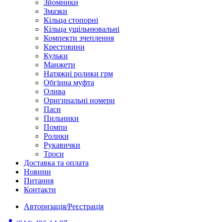
Зйомники
Змазки
Кільца стопорні
Кільца ущільнювальні
Компекти зчеплення
Крестовини
Кульки
Манжети
Натяжні ролики грм
Обгінна муфта
Олива
Оригинальні номери
Паси
Пильники
Помпи
Ролики
Рукавички
Троси
Доставка та оплата
Новини
Питання
Контакти
Авторизація/Реєстрація