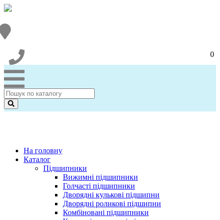
0
На головну
Каталог
Підшипники
Вижимні підшипники
Голчасті підшипники
Дворядні кулькові підшипни
Дворядні роликові підшипни
Комбіновані підшипники