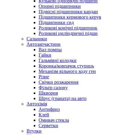
Кулькові однорядні підшипн
Опорні підшипники
Підвісні підшипники кардан
Підшипники кермового керув
Підшипники снд
Роликові конічні підшипник
Роликові циліндричні підши
Сальники
Автозапчастини
Вал помпы
Гайки
Гальмівні колодки
Коронка/ковпачок ступиць
Механізм вільного ходу ген
Різне
Свічки розжарення
Фільтр салону
Шкворня
Шрус (граната) на авто
Автохімія
Антифриз
Клей
Омивач стекла
Серветки
Втулки