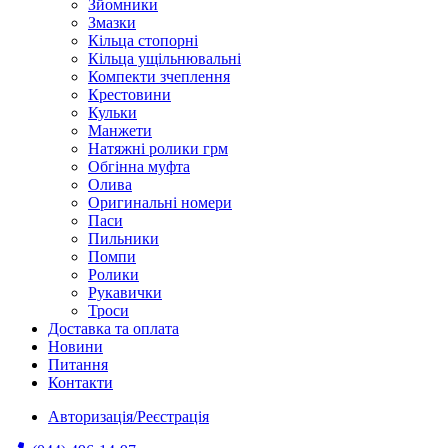
Зйомники
Змазки
Кільца стопорні
Кільца ущільнювальні
Компекти зчеплення
Крестовини
Кульки
Манжети
Натяжні ролики грм
Обгінна муфта
Олива
Оригинальні номери
Паси
Пильники
Помпи
Ролики
Рукавички
Троси
Доставка та оплата
Новини
Питання
Контакти
Авторизація/Реєстрація