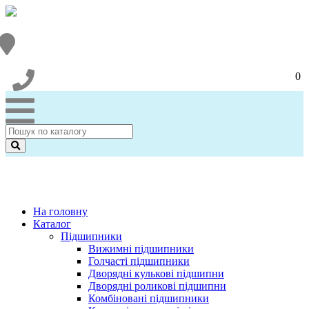
0
На головну
Каталог
Підшипники
Вижимні підшипники
Голчасті підшипники
Дворядні кулькові підшипни
Дворядні роликові підшипни
Комбіновані підшипники