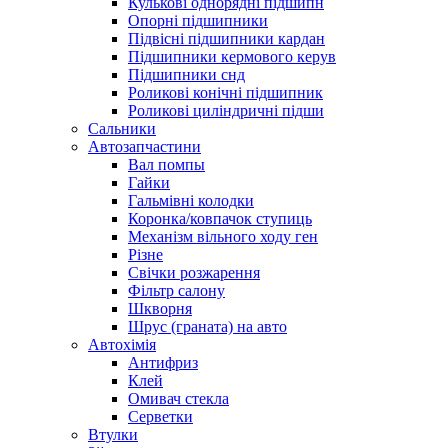
Кулькові однорядні підшипн
Опорні підшипники
Підвісні підшипники кардан
Підшипники кермового керув
Підшипники снд
Роликові конічні підшипник
Роликові циліндричні підши
Сальники
Автозапчастини
Вал помпы
Гайки
Гальмівні колодки
Коронка/ковпачок ступиць
Механізм вільного ходу ген
Різне
Свічки розжарення
Фільтр салону
Шкворня
Шрус (граната) на авто
Автохімія
Антифриз
Клей
Омивач стекла
Серветки
Втулки