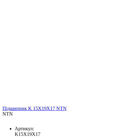
Підшипник K 15X19X17 NTN
NTN
Артикул:
K15X19X17