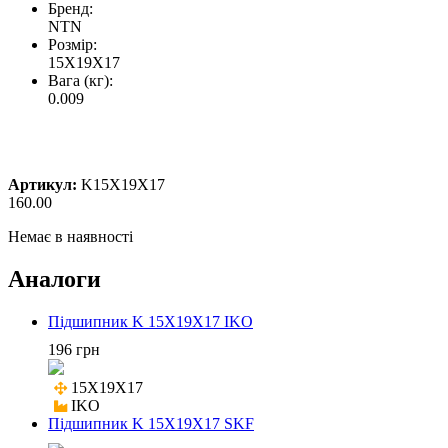
Бренд:
NTN
Розмір:
15X19X17
Вага (кг):
0.009
Артикул:
K15X19X17
160.00
Немає в наявності
Аналоги
Підшипник K 15X19X17 IKO
196 грн
15X19X17

IKO
Підшипник K 15X19X17 SKF