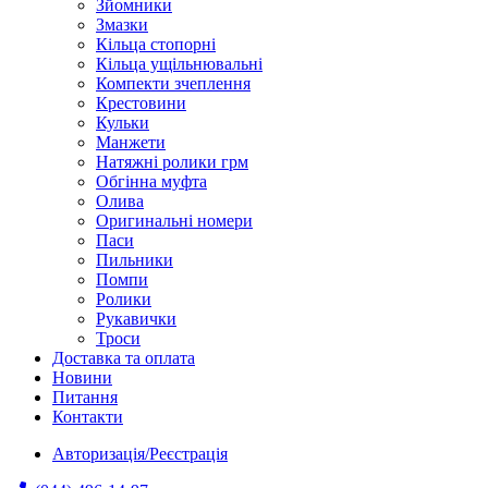
Зйомники
Змазки
Кільца стопорні
Кільца ущільнювальні
Компекти зчеплення
Крестовини
Кульки
Манжети
Натяжні ролики грм
Обгінна муфта
Олива
Оригинальні номери
Паси
Пильники
Помпи
Ролики
Рукавички
Троси
Доставка та оплата
Новини
Питання
Контакти
Авторизація/Реєстрація