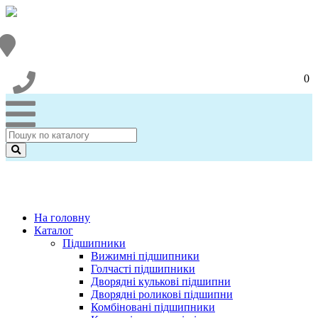
0
На головну
Каталог
Підшипники
Вижимні підшипники
Голчасті підшипники
Дворядні кулькові підшипни
Дворядні роликові підшипни
Комбіновані підшипники