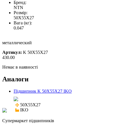
Бренд:
NTN
Розмір:
50X55X27
Вага (кг):
0.047
металлический
Артикул:
K 50X55X27
430.00
Немає в наявності
Аналоги
Підшипник K 50X55X27 IKO
50X55X27

IKO
Cупермаркет підшипників