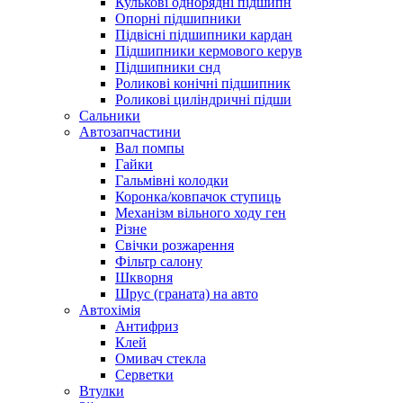
Кулькові однорядні підшипн
Опорні підшипники
Підвісні підшипники кардан
Підшипники кермового керув
Підшипники снд
Роликові конічні підшипник
Роликові циліндричні підши
Сальники
Автозапчастини
Вал помпы
Гайки
Гальмівні колодки
Коронка/ковпачок ступиць
Механізм вільного ходу ген
Різне
Свічки розжарення
Фільтр салону
Шкворня
Шрус (граната) на авто
Автохімія
Антифриз
Клей
Омивач стекла
Серветки
Втулки